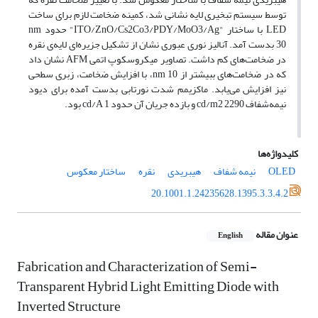
توسط سیستم تبخیری لایه نشانی شد، کمینه ضخامت لازم برای ساخت
LED با ساختار "ITO/ZnO/Cs2Co3/PDY/MoO3/Ag" حدود nm
30 بدست آمد. آنالیز نوری عبوری نشان از تشکیل جزیره‌ای لایه‌ی نقره
در ضخامت‌های کم داشت. تصاویر میکروسکوپ اتمی AFM نشان داد
که در ضخامت‌های ببیشتر از nm 10، با افزایش ضخامت، زبری سطحی
نیز افزایش می‌یابد. ماکزیمم شدت نورتابی بدست آمده برای دیود
نیمه‌شفاف cd/m2 2290 و بازده جریان آن حدود cd/A 1 بود.
کلیدواژه‌ها
OLED
نیمه شفاف
هیبریدی
نقره
ساختار معکوس
20.1001.1.24235628.1395.3.3.4.2
عنوان مقاله
English
Fabrication and Characterization of Semi-
Transparent Hybrid Light Emitting Diode with
Inverted Structure