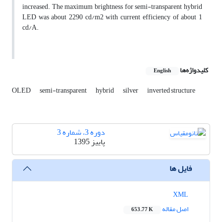
increased. The maximum brightness for semi-transparent hybrid
LED was about 2290 cd/m2 with current efficiency of about 1
cd/A.
کلیدواژه‌ها
English
OLED
semi-transparent
hybrid
silver
inverted structure
دوره 3، شماره 3
پاییز 1395
فایل ها
XML
اصل مقاله
653.77 K