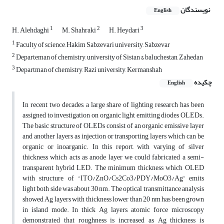
نویسندگان
English
1
2
3
H. Alehdaghi
M. Shahraki
H. Heydari
1
Faculty of science, Hakim Sabzevari university, Sabzevar
2
Departeman of chemistry, university of Sistan & baluchestan, Zahedan
3
Departman of chemistry, Razi university, Kermanshah
چکیده
English
In recent two decades, a large share of lighting research has been
assigned to investigation on organic light emitting diodes OLEDs.
The basic structure of OLEDs consist of an organic emissive layer
and another layers as injection or transporting layers which can be
organic or inoarganic. In this report, with varying of silver
thickness which acts as anode layer we could fabricated a semi-
transparent hybrid LED. The minimum thickness which OLED
with structure of “ITO/ZnO/Cs2Co3/PDY/MoO3/Ag” emits
light both side was about 30 nm. The optical transmittance analysis
showed Ag layers with thickness lower than 20 nm has been grown
in island mode. In thick Ag layers, atomic force microscopy
demonstrated that roughness is increased as Ag thickness is