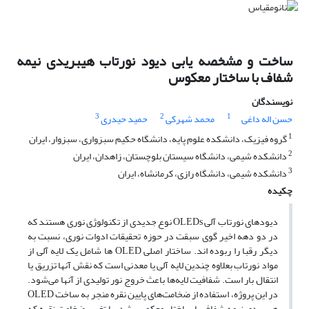
ساخت و مشخصه یابی دیود نورتاب هیبریدی نیمه‌
شفاف با ساختار معکوس
نویسندگان
3
2
1
حسن اله داغی
محمد شهرکی
حمید حیدری
1
گروه فیزیک، دانشکده علوم پایه، دانشگاه حکیم سبزواری، سبزوار، ایران
2
دانشکده شیمی، دانشگاه سیستان بلوچستان، زاهدان، ایران
3
دانشکده شیمی، دانشگاه رازی، کرمانشاه، ایران
چکیده
دیودهای نورتاب آلی OLEDs نوع جدیدی از تکنولوژی نوری هستند که
در دو دهه اخیر گوی سبقت در حوزه تحقیقات ادوات نوری، نسبت به
دیگر رقبا را ربوده اند. ساختار اصلی OLED ها شامل یک لایه آلی از
مواد نورتاب بعلاوه چندین لایه آلی یا معدنی است که نقش آنها تزریق یا
انتقال بار است. شفافیت لایه‌ها باعث خروج نور تولیدی از آنها می‌شود.
در این پروژه، استفاده از ضخامت‌های پایین نقره منجر به ساخت OLED
هیبریدی نیمه شفاف با ساختار معکوس شد. با تغییر ضخامت نقره که