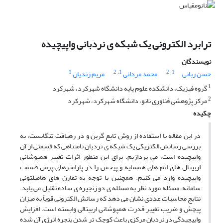
ترابرد الکترونی یک شبکه ی نردبانی واپیچیده
نویسندگان
1
، 2
1
، 2
1
حسن ربانی
محمد مردانی
مریم زندیان
1
گروه فیزیک، دانشکده علوم پایه دانشگاه شهرکرد، شهرکرد
2
مرکز پژوهشی فناوری نانو، دانشگاه شهرکرد، شهرکرد
چکیده
در این مقاله با استفاده از روش تابع گرین و در رهیافت تنگابست، به
بررسی رسانش الکتریکی یک شبکه ی نردبان نامتناهی که قسمتی از آن
واپیچیده است، می پردازیم. برای این منظور اثرات تغییر همپوشانی
اربیتال های اتم های همسایه و پیچش را در پارامترهای پرش قسمت
واپیچیده وارد می کنیم. همچنین با توجه به تقارن های هامیلتونی
سامانه، مسئله مورد نظر به مسئله ی دو زنجیره ی ساده تقلیل می یابد.
نتایج محاسبات عددی نشان می دهد که رسانش الکترونی قویاً به میزان
پیچش و ضریب تغییر قدرت همپوشانی اربیتالی وابسته است. افزایش
واپیچیدگی در نردبان مرکزی باعث کوچک تر شدن پنجره انرژی آن شده