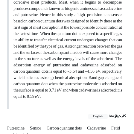
corrosive meat products. Meat, when it begins to decompose,
produces compounds known as biogenic amines such as cadaverine
and putrescine. Hence, in this study, a high-precision nanosensor
based on carbon quantum dots was designed to identify these as the
first sign of meat corruption at the lowest possible concentration at
the fastest time. When the quantum dot is exposed to a specific gas,
its ability to transfer electrical current undergoes changes that can
be identified by the type of gas. A stronger reaction between the gas
and the surface of the carbon quantum dots will cause more changes
in the structure as well as the energy levels of the adsorbent. The
adsorption energy of putrescine and cadaverine adsorbed on
carbon quantum dots is equal to -3.64 and -4.56 eV, respectively,
which indicates a strong chemical absorption. Band gap changes of
carbon quantum dots when the putrescine molecule is adsorbed on
the surface is equal to 0.71 eV and when cadaverine is adsorbed it is
equal to 0.59 eV.
کلیدواژه‌ها
English
Putrescine
Sensor
Carbon quantum dots
Cadaverine
Fetid