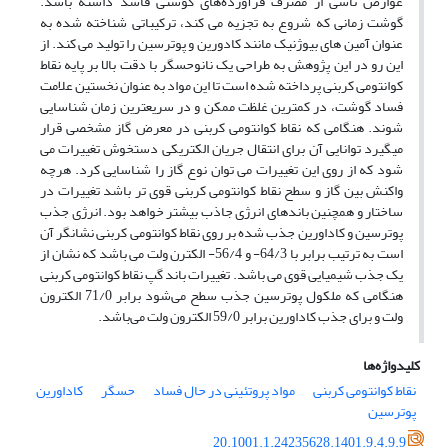
عوارض ناشی از مصرف فرآورده‌های گوشتی فاسد داشته باشد.
گوشت زمانی که شروع به تجزیه می کند، ترکیباتی شناخته شده به
عنوان آمین های بیوژنیک مانند کادورین و پوترسین را تولید می کند. از
این رو در این پژوهش به طراحی یک نانوحسگر با دقت بالا بر پایه نقاط
کوانتومی کربنی پرداخته شده است تا این مواد به عنوان نخستین علامت
فساد گوشت، در کمترین غلظت ممکن و در سریعترین زمان شناسایی
شوند. هنگامی که نقاط کوانتومی کربنی در معرض گاز مشخصی قرار
میگیرد توانایی آن برای انتقال جریان الکتریکی دستخوش تغییرات می
شود که از روی این تغییرات می ‌توان نوع گاز را شناسایی کرد. هرچه
واکنش بین گاز و سطح نقاط کوانتومی کربنی قوی تر باشد تغییرات در
ساختار و همچنین باندهای انرژی جاذب بیشتر خواهد بود. انرژی جذب
پوترسین و کاداورین جذب شده بر روی نقاط کوانتومی کربنی نشانگر آن
است به ترتیب برابر با 64/3- و 56/4- الکترن ولت می باشد که نشان از
یک جذب شیمیایی قوی می باشد. تغییرات باند گپ نقاط کوانتومی کربنی
هنگامی که ملکول پوترسین جذب سطح می‌شود برابر 71/0 الکترون
ولت و برای جذب کاداورین برابر 59/0 الکترون ولت می‌باشد.
کلیدواژه‌ها
نقاط کوانتومی کربنی
مواد پروتئینی در حال فساد
حسگر
کاداورین
پوترسین
20.1001.1.24235628.1401.9.4.9.9