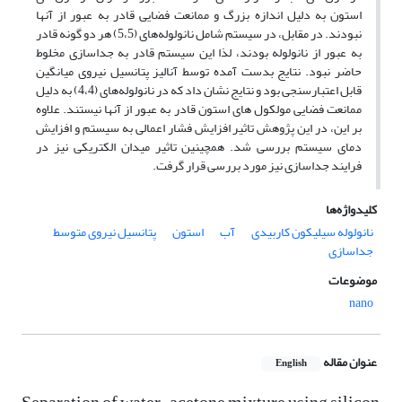
استون به دلیل اندازه بزرگ و ممانعت فضایی قادر به عبور از آنها
نبودند. در مقابل، در سیستم شامل نانولوله‌های (5،5) هر دو گونه قادر
به عبور از نانولوله بودند، لذا این سیستم قادر به جداسازی مخلوط
حاضر نبود. نتایج بدست آمده توسط آنالیز پتانسیل نیروی میانگین
قابل اعتبارسنجی بود و نتایج نشان داد که در نانولوله‌های (4،4) به دلیل
ممانعت فضایی مولکول های استون قادر به عبور از آنها نیستند. علاوه
بر این، در این پژوهش تاثیر افزایش فشار اعمالی به سیستم و افزایش
دمای سیستم بررسی شد. همچینین تاثیر میدان الکتریکی نیز در
فرایند جداسازی نیز مورد بررسی قرار گرفت.
کلیدواژه‌ها
نانولوله سیلیکون کاربیدی
آب
استون
پتانسیل نیروی متوسط
جداسازی
موضوعات
nano
عنوان مقاله
English