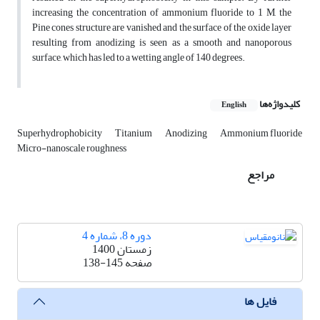
increasing the concentration of ammonium fluoride to 1 M, the
Pine cones structure are vanished and the surface of the oxide layer
resulting from anodizing is seen as a smooth and nanoporous
surface, which has led to a wetting angle of 140 degrees.
کلیدواژه‌ها
English
Superhydrophobicity
Titanium
Anodizing
Ammonium fluoride
Micro-nanoscale roughness
مراجع
دوره 8، شماره 4
زمستان 1400
صفحه
138-145
فایل ها