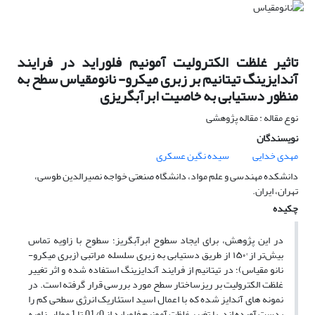
تاثیر غلظت الکترولیت آمونیم فلوراید در فرایند
آندایزینگ تیتانیم بر زبری میکرو- نانومقیاس سطح به
منظور دستیابی به خاصیت ابرآبگریزی
نوع مقاله : مقاله پژوهشی
نویسندگان
مهدی خدایی
سیده نگین عسکری
دانشکده مهندسی و علم مواد، دانشگاه صنعتی خواجه نصیرالدین طوسی،
تهران، ایران.
چکیده
در این پژوهش، برای ایجاد سطوح ابرآبگریز؛ سطوح با زاویه تماس
بیش‌تر از °۱۵۰ از طریق دستیابی به زبری سلسله مراتبی (زبری میکرو-
نانو مقیاس)؛ در تیتانیم از فرایند آندایزینگ استفاده شده و اثر تغییر
غلظت الکترولیت بر ریزساختار سطح مورد بررسی قرار گرفته است. در
نمونه ­های آندایز شده که با اعمال اسید استئاریک انرژی سطحی کم را
بدست آورده­ اند، با تغییر غلظت آمونیم فلوراید از 01/0 تا 1 مولار، زاویه