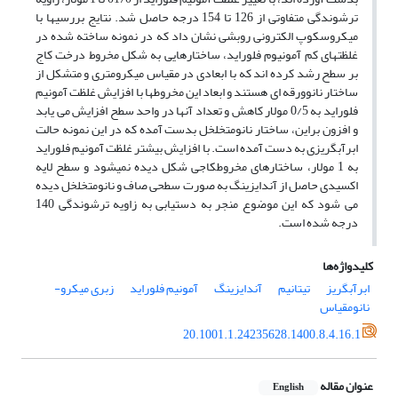
ترشوندگی متفاوتی از 126 تا 154 درجه حاصل شد. نتایج بررسی­ها با
میکروسکوپ الکترونی روبشی نشان داد که در نمونه ساخته شده در
غلظت­های کم آمونیوم فلوراید، ساختارهایی به شکل مخروط درخت کاج
بر سطح رشد کرده ­اند که با ابعادی در مقیاس میکرومتری و متشکل از
ساختار نانوورقه ­ای هستند و ابعاد این مخروط­ها با افزایش غلظت آمونیم
فلوراید به 0/5 مولار کاهش و تعداد آن­ها در واحد سطح افزایش می­ یابد
و افزون براین، ساختار نانومتخلخل بدست آمده که در این نمونه حالت
ابرآبگریزی به دست آمده است. با افزایش بیشتر غلظت آمونیم فلوراید
به 1 مولار، ساختارهای مخروط­کاجی شکل دیده نمی­شود و سطح لایه
اکسیدی حاصل از آندایزینگ به صورت سطحی صاف و نانومتخلخل دیده
می­ شود که این موضوع منجر به دستیابی به زاویه ترشوندگی 140
درجه شده است.
کلیدواژه‌ها
ابرآبگریز
تیتانیم
آندایزینگ
آمونیم فلوراید
زبری میکرو-
نانومقیاس
20.1001.1.24235628.1400.8.4.16.1
عنوان مقاله
English