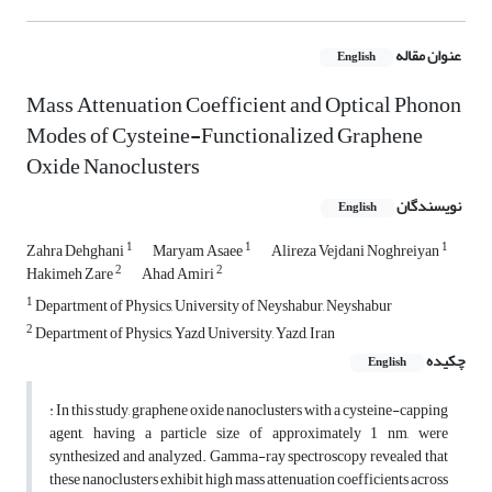
عنوان مقاله
English
Mass Attenuation Coefficient and Optical Phonon
Modes of Cysteine-Functionalized Graphene
Oxide Nanoclusters
نویسندگان
English
1
1
1
Zahra Dehghani
Maryam Asaee
Alireza Vejdani Noghreiyan
2
2
Hakimeh Zare
Ahad Amiri
1
Department of Physics, University of Neyshabur, Neyshabur
2
Department of Physics, Yazd University, Yazd, Iran
چکیده
English
: In this study, graphene oxide nanoclusters with a cysteine-capping
agent, having a particle size of approximately 1 nm, were
synthesized and analyzed. Gamma-ray spectroscopy revealed that
these nanoclusters exhibit high mass attenuation coefficients across