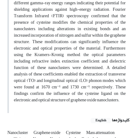
different gamma-ray energy ranges, indicating their potential for
shielding applications against high-energy radiation. Fourier
Transform Infrared (FTIR) spectroscopy confirmed that the
presence of cysteine modifies the chemical properties of the
nanoclusters, including alterations in existing bonds and an
increased incorporation of nitrogen and sulfur within the graphene
structure. These modifications can significantly influence the
electronic and optical properties of the material. Furthermore,
using the Kramers-Kronig method, the optical parameters,
including refractive index, extinction coefficient, and dielectric
function of these nanoclusters, were determined. A detailed
analysis of these coefficients enabled the extraction of transverse
optical (TO) and longitudinal optical (LO) phonon modes, which
were found at 1670 cm⁻¹ and 1730 cm⁻¹, respectively. These
findings confirm the influence of the cysteine ligand on the
electronic and optical structure of graphene oxide nanoclusters.
کلیدواژه‌ها
English
Nanocluster
Graphene oxide
Cysteine
Mass attenuation