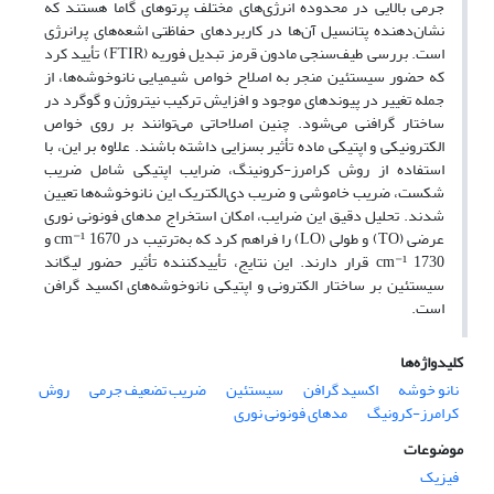
جرمی بالایی در محدوده انرژی‌های مختلف پرتوهای گاما هستند که
نشان‌دهنده پتانسیل آن‌ها در کاربردهای حفاظتی اشعه‌های پرانرژی
است. بررسی طیف‌سنجی مادون قرمز تبدیل فوریه (FTIR) تأیید کرد
که حضور سیستئین منجر به اصلاح خواص شیمیایی نانوخوشه‌ها، از
جمله تغییر در پیوندهای موجود و افزایش ترکیب نیتروژن و گوگرد در
ساختار گرافنی می‌شود. چنین اصلاحاتی می‌توانند بر روی خواص
الکترونیکی و اپتیکی ماده تأثیر بسزایی داشته باشند. علاوه بر این، با
استفاده از روش کرامرز-کرونینگ، ضرایب اپتیکی شامل ضریب
شکست، ضریب خاموشی و ضریب دی‌الکتریک این نانوخوشه‌ها تعیین
شدند. تحلیل دقیق این ضرایب، امکان استخراج مدهای فونونی نوری
عرضی (TO) و طولی (LO) را فراهم کرد که به‌ترتیب در cm⁻¹ 1670 و
cm⁻¹ 1730 قرار دارند. این نتایج، تأییدکننده تأثیر حضور لیگاند
سیستئین بر ساختار الکترونی و اپتیکی نانوخوشه‌های اکسید گرافن
است.
کلیدواژه‌ها
نانو خوشه
اکسید گرافن
سیستئین
ضریب تضعیف جرمی
روش
کرامرز-کرونیگ
مدهای فونونی نوری
موضوعات
فیزیک