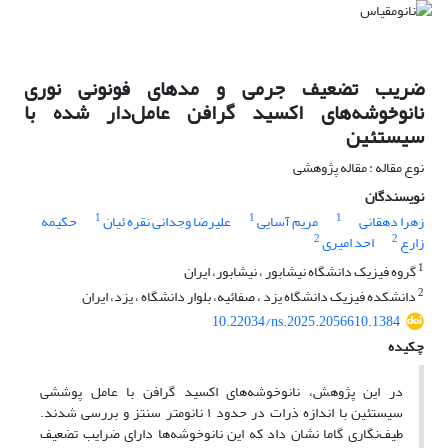
ضریب تضعیف جرمی و مدهای فونونی نوری
نانوخوشه‌های اکسید گرافن عامل‌دار شده با
سیستئین
نوع مقاله : مقاله پژوهشی
نویسندگان
1
1
1
زهرا دهقانی
مریم آسایی
علیرضا وجدانی نقره ئیان
حکیمه
2
2
زارع
احد امیری
1
گروه فیزیک دانشگاه نیشابور ، نیشابور، ایران
2
دانشکده فیزیک دانشگاه یزد ، صفائیه، بلوار دانشگاه ، یزد، ایران
10.22034/ns.2025.2056610.1384
چکیده
در این پژوهش، نانوخوشه‌های اکسید گرافن با عامل پوششی
سیستئین با اندازه ذرات در حدود ۱ نانومتر سنتز و بررسی شدند.
طیف‌نگاری گاما نشان داد که این نانوخوشه‌ها دارای ضرایب تضعیف