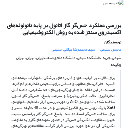
بررسی عملکرد حس‌گر گاز اتانول بر پایه نانولوله‌های
اکسیدروی سنتز شده به روش الکتروشیمیایی
نویسندگان
محسن سلیمی
سید محمدرضا میلانی حسینی
شیمی تجزیه، دانشکده شیمی، دانشگاه علم و صنعت ایران، تهران، تهران
چکیده
برای نظارت بر کیفیت هوا و کاربردهای پزشکی، نانوذرات نیمه‌هادی
اکسید- فلز گزینه‌ای مطلوب و حساس برای تشخیص مقدارهای کم گازها
هستند. در این مقاله، ما چهار ویژگی تجزیه‌ای: حد تشخیص، دامنه قابل
اندازه‌گیری، دقت (تکرارپذیری) و سرعت پاسخ، حس‌گر گاز اتانول
ساخته شده با نانولوله‌ی
ZnO
را موردبررسی قرار داده‌ایم. نانولوله‌ی
ZnO
با یک روش سریع الکتروشیمیایی و در مدت 40 دقیقه سنتز و
برای ساخت حس‌گر استفاده شد. پاسخ حس‌گر گاز براساس نسبت
تغییرات مقاومت الکتریکی حس‌گر در حضور نمونه‌های گازی به مقاومت
الکتریکی آن در هوا مورد بررسی قرار گرفت. مطالعه‌های ویژگی‌های