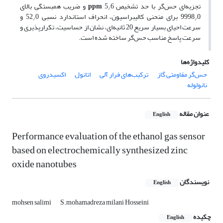
تجزیه‌ای حس‌گر با حد تشخیص
5
ppm
6 و ضریب همبستگی بالای
/
0 برای منحنی کالیبراسیون، انحراف استاندارد نسبی 52
9998
0 و
/
/
سرعت احیای بسیار سریع 20 ثانیه‌ای، نشان از حساسیت، تکرارپذیری و
سرعت پاسخ مناسب حس‌گر ساخته شده است.
کلیدواژه‌ها
حس‌گر مقاومتی گاز
ترکیب‌های فرار آلی
اتانول
اکسیدروی
نانولوله
عنوان مقاله
English
Performance evaluation of the ethanol gas sensor
based on electrochemically synthesized zinc
oxide nanotubes
نویسندگان
English
mohsen salimi
S.mohamadreza milani Hosseini
چکیده
English