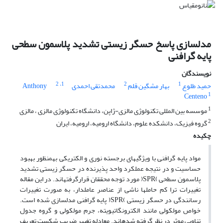
مدلسازی پاسخ حسگر زیستی تشدید پلاسمون سطحی
پایه گرافنی
نویسندگان
، 2
1
2
1
حمید طلوع
بهار مشگین قلم
محمدتقی احمدی
Anthony
1
Centeno
1
موسسه بین المللی تکنولوژی مالزی-ژاپن، دانشگاه تکنولوژی مالزی ، مالزی
2
گروه فیزیک، دانشکده علوم، دانشگاه ارومیه، ارومیه، ایران
چکیده
مواد پایه گرافنی با ویژگیهای برجسته نوری و الکتریکی بهمنظور بهبود
حساسیت و در نتیجه عملکرد واحد پذیرنده در حسگر زیستی تشدید
پلاسمون سطحی )SPR( مورد توجه محققان قرارگرفتهاند. در این مقاله
تغییرات ترا کم حاملها ناشی از عناصر عاملدار، به صورت تغییرات
رسانندگی در حسگر زیستی )SPR( پایه گرافنی مدلسازی شده است.
خواص مولکولی مانند الکترونگاتیویته، جرم مولکولی و گروه جدول
تناوبی موثر در نظر گرفته شدهاند. معادله تغییر ضریب شکست تعریف