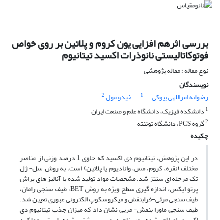
بررسی اثرهم افزایی یون کروم و پلاتین بر روی خواص
فوتوکاتالیستی نانوذرات اکسید تیتانیوم
نوع مقاله : مقاله پژوهشی
نویسندگان
2
1
رضوانه امراللهی بیوکی
خیدو مول
1
دانشکده فیزیک، دانشگاه علم و صنعت ایران
2
گروه PCS، دانشگاه توئنته
چکیده
در این پژوهش، تیتانیوم دی اکسید که حاوی 1 درصد وزنی از عناصر
مختلف (نقره، کروم، مس، وانادیوم یا پلاتین) است، به روش سل- ژل
تک مرحله ای سنتز شد. مشخصات مواد تولید شده با آنالیز های پراش
پرتو ایکس، اندازه گیری سطح ویژه به روش BET، طیف سنجی رامان،
طیف سنجی مرئی-فرابنفش و میکروسکوپ الکترونی عبوری تعیین شد.
طیف سنجی ماورا بنفش- مریی نشان داد که میزان جذب تیتانیوم دی
اکسید اصلاح شده در ناحیه مریی بیشتر شده است. عملکرد