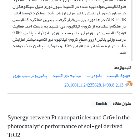
فتوکاتالیستی مواد تهیه شده در اکسیداسیون نوری متیل سیکلوهگزان
در مجاورت نور فرابنفش یا نور مرئی ارزیابی شد. عملکرد توسط آنالیز
ATR-FTIR در جا مورد بررسی قرار گرفت. بهترین عملکرد کاتالیستی
در هنگام استفاده از کروم/ تیتانیوم دی اکسید به دست آمد. فعالیت
فوتوکاتالیستی در نورمرئی با ترسیب نوری نانوذرات پلاتین (0.06
درصد وزنی پلاتین) روی سطح کروم/ تیتانیوم دی اکسید بیشتر افزایش
یافت. درباره منشا اثر هم افزایی Cr6+ و نانوذرات پلاتین بحث خواهد
شد.
کلیدواژه‌ها
فوتوکاتالیست
نانوذرات
تیتانیم دی اکسید
پلاتین و ترسیب نوری
20.1001.1.24235628.1400.8.2.13.4
عنوان مقاله
English
Synergy between Pt nanoparticles and Cr6+ in the
photocatalytic performance of sol-gel derived
TiO2