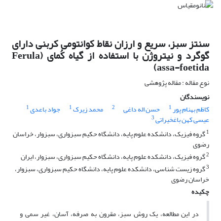
سنتز سبز، سریع و ارزان نقاط کوانتومی کربنی دارای
گوگرد و نیتروژن با استفاده از گیاه کُمای (Ferula
assa-foetida)
نوع مقاله : مقاله پژوهشی
نویسندگان
1
1
2
1
کاظم بهنام پور
حسن اله داغی
محمد زیرک
جواد باعدی
3
عیسی کهن باغخیراتی
1
گروه فیزیک، دانشکده علوم پایه، دانشگاه حکیم سبزواری، سبزوار، خراسان
رضوی
2
گروه فیزیک، دانشکده علوم پایه، دانشگاه حکیم سبزواری، سبزوار، ایران
3
گروه زیست شناسی، دانشکده علوم پایه، دانشگاه حکیم سبزواری، سبزوار،
خراسان رضوی
چکیده
در این مطالعه، یک روش سبز، مقرون به صرفه، آسان، غیر سمی و