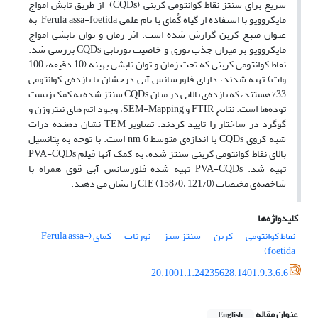
سریع برای سنتز نقاط کوانتومی کربنی (CQDs) از طریق تابش امواج
مایکروویو با استفاده از گیاه کُمای با نام علمی Ferula assa-foetida به
عنوان منبع کربن گزارش شده است. اثر زمان و توان تابشی امواج
مایکروویو بر میزان جذب نوری و خاصیت نورتابی CQDs بررسی شد.
نقاط کوانتومی کربنی که تحت زمان و توان تابشی بهینه (10 دقیقه، 100
وات) تهیه شدند، دارای فلورسانس آبی درخشان با بازده‌ی کوانتومی
33% هستند، که بازده‌ی بالایی در میان CQDs سنتز شده به کمک زیست
توده‌ها است. نتایج FTIR و SEM-Mapping، وجود اتم­ های نیتروژن و
گوگرد در ساختار را تایید کردند. تصاویر TEM نشان دهنده ذرات
شبه کروی CQDs با اندازه‌ی متوسط nm 6 است. با توجه به پتانسیل
بالای نقاط کوانتومی کربنی سنتز شده، به کمک آن­ها فیلم PVA-CQDs
تهیه شد. PVA-CQDs تهیه شده فلورسانس آبی قوی همراه با
شاخصه‌ی مختصات (121/0 ،158/0) CIE را نشان می­ دهند.
کلیدواژه‌ها
نقاط کوانتومی
کربن
سنتز سبز
نورتاب
کمای (Ferula assa-
foetida)
20.1001.1.24235628.1401.9.3.6.6
عنوان مقاله
English