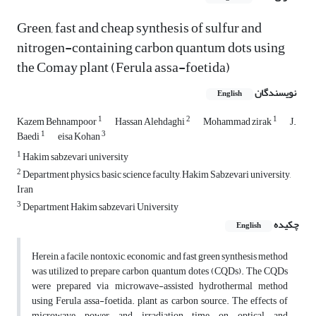
Green, fast and cheap synthesis of sulfur and
nitrogen-containing carbon quantum dots using
the Comay plant (Ferula assa-foetida)
نویسندگان
English
1
2
1
Kazem Behnampoor
Hassan Alehdaghi
Mohammad zirak
J.
1
3
Baedi
eisa Kohan
1
Hakim sabzevari university
2
Department physics, basic science faculty, Hakim Sabzevari university,
Iran
3
Department Hakim sabzevari University
چکیده
English
Herein, a facile, nontoxic, economic and fast green synthesis method
was utilized to prepare carbon quantum dotes (CQDs). The CQDs
were prepared via microwave-assisted hydrothermal method
using Ferula assa-foetida. plant as carbon source. The effects of
microwave power and irradiation time on optical and