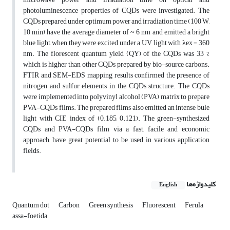
photoluminescence properties of CQDs were investigated. The
CQDs prepared under optimum power and irradiation time (100 W,
10 min) have the average diameter of ~ 6 nm and emitted a bright
blue light, when they were excited under a UV light with λex = 360
nm. The florescent quantum yield (QY) of the CQDs was 33 %
which is higher than other CQDs prepared by bio-source carbons.
FTIR and SEM-EDS mapping results confirmed the presence of
nitrogen and sulfur elements in the CQDs structure. The CQDs
were implemented into polyvinyl alcohol (PVA) matrix to prepare
PVA-CQDs films. The prepared films also emitted an intense bule
light with CIE index of (0.185, 0.121). The green-synthesized
CQDs and PVA-CQDs film via a fast, facile and economic
approach, have great potential to be used in various application
fields.
کلیدواژه‌ها
English
Quantum dot
Carbon
Green synthesis
Fluorescent
Ferula
assa-foetida