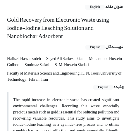
عنوان مقاله
English
Gold Recovery from Electronic Waste using
Iodide-Iodine Leaching Solution and
Nanobiochar Adsorbent
نویسندگان
English
Nafiseh Hassanzadeh
Seyed Ali Sarkeshikian
Mohammad Hossein
Golboo
Soolmaz Safari
S. M. Hossein Siadati
Faculty of Materials Science and Engineering. K. N. Toosi University of
Technology. Tehran. Iran
چکیده
English
The rapid increase in electronic waste has created significant
environmental challenges. Recycling this waste, especially
precious metals such as gold, is essential for reducing pollution and
recovering valuable resources. This study aims to investigate
iodide-iodine leaching as a cyanide-free process and to utilize
nanobiochar as a cost-effective and environmentally friendly