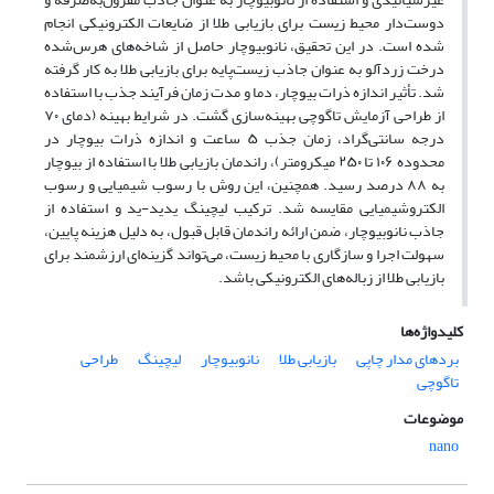
دوست‌دار محیط زیست برای بازیابی طلا از ضایعات الکترونیکی انجام
شده است. در این تحقیق، نانوبیوچار حاصل از شاخه‌های هرس‌شده
درخت زردآلو به عنوان جاذب زیست‌پایه برای بازیابی طلا به کار گرفته
شد. تأثیر اندازه ذرات بیوچار، دما و مدت زمان فرآیند جذب با استفاده
از طراحی آزمایش تاگوچی بهینه‌سازی گشت. در شرایط بهینه (دمای ۷۰
درجه سانتی‌گراد، زمان جذب ۵ ساعت و اندازه ذرات بیوچار در
محدوده ۱۰۶ تا ۲۵۰ میکرومتر)، راندمان بازیابی طلا با استفاده از بیوچار
به ۸۸ درصد رسید. همچنین، این روش با رسوب شیمیایی و رسوب
الکتروشیمیایی مقایسه شد. ترکیب لیچینگ یدید-ید و استفاده از
جاذب نانوبیوچار، ضمن ارائه راندمان قابل قبول، به دلیل هزینه پایین،
سهولت اجرا و سازگاری با محیط زیست، می‌تواند گزینه‌ای ارزشمند برای
بازیابی طلا از زباله‌های الکترونیکی باشد.
کلیدواژه‌ها
بردهای مدار چاپی
بازیابی طلا
نانوبیوچار
لیچینگ
طراحی
تاگوچی
موضوعات
nano