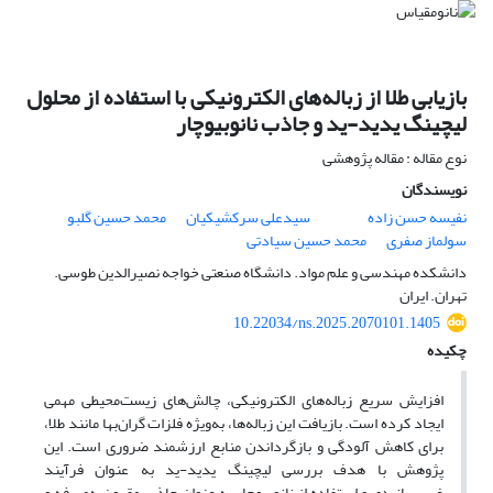
بازیابی طلا از زباله‌های الکترونیکی با استفاده از محلول
لیچینگ یدید-ید و جاذب نانوبیوچار
نوع مقاله : مقاله پژوهشی
نویسندگان
نفیسه حسن زاده
سیدعلی سرکشیکیان
محمد حسین گلبو
سولماز صفری
محمد حسین سیادتی
دانشکده مهندسی و علم مواد. دانشگاه صنعتی خواجه نصیرالدین طوسی.
تهران. ایران
10.22034/ns.2025.2070101.1405
چکیده
افزایش سریع زباله‌های الکترونیکی، چالش‌های زیست‌محیطی مهمی
ایجاد کرده است. بازیافت این زباله‌ها، به‌ویژه فلزات گران‌بها مانند طلا،
برای کاهش آلودگی و بازگرداندن منابع ارزشمند ضروری است. این
پژوهش با هدف بررسی لیچینگ یدید-ید به عنوان فرآیند
غیرسیانیدی و استفاده از نانوبیوچار به عنوان جاذب مقرون‌به‌صرفه و