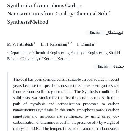
Synthesis of Amorphous Carbon
Nanostructuresfrom Coal by Chemical Solid
SynthesisMethod
نویسندگان
English
1
1
2
1
M. V. Fathabadi
H. H. Rafsanjani
F. Danafar
1
Department of Chemical Engineering, Faculty of Engineering, Shahid
Bahonar University of Kerman, Kerman.
چکیده
English
The coal has been considered as a suitable carbon source in recent
years because the specific nanostructures have been synthesized
from carbon cyclic fragments in it. The Synthesis condition in
solid phase was studied for the first time and it can be shifted the
path of pyrolysis and carbonization processes to carbon
nanostructures synthesis. In this study, amorphous porous carbon
nanotubes and nanorods are synthesized by using direct co-
carbonization of bituminous coal in the presence of 7 by weight of
catalyst at 800°C. The temperature and duration of carbonization