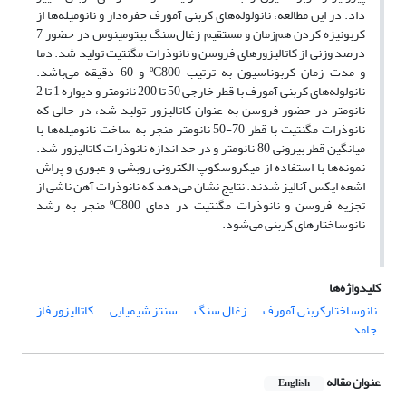
داد. در این مطالعه، نانولوله‌های کربنی آمورف حفره‌دار و نانومیله‌ها از
کربونیزه کردن هم‌زمان و مستقیم زغال‌سنگ بیتومینوس در حضور 7
درصد وزنی از کاتالیزور‌های فروسن و نانوذرات مگنتیت تولید شد. دما
و مدت زمان کربوناسیون به ترتیب ºC800 و 60 دقیقه می‌باشد.
نانولوله‌های کربنی آمورف با قطر خارجی 50 تا 200 نانومتر و دیواره 1 تا 2
نانومتر در حضور فروسن به عنوان کاتالیزور تولید شد، در حالی که
نانوذرات مگنتیت با قطر 70-50 نانومتر منجر به ساخت نانومیله‌ها با
میانگین قطر بیرونی 80 نانومتر و در حد اندازه نانوذرات کاتالیزور شد.
نمونه‌ها با استفاده از میکروسکوپ الکترونی روبشی و عبوری و پراش
اشعه ایکس آنالیز شدند. نتایج نشان می‌دهد که نانوذرات آهن ناشی از
تجزیه فروسن و نانوذرات مگنتیت در دمای ºC800 منجر به رشد
نانوساختارهای کربنی می‌شود.
کلیدواژه‌ها
نانوساختارکربنی آمورف
زغال سنگ
سنتز شیمیایی
کاتالیزور فاز
جامد
عنوان مقاله
English