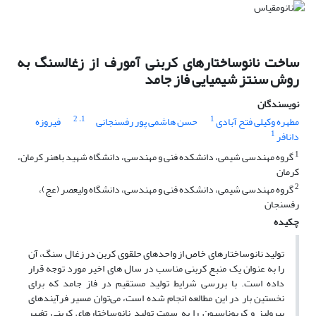
ساخت نانوساختارهای کربنی آمورف از زغالسنگ به
روش سنتز شیمیایی فاز جامد
نویسندگان
، 2
1
1
مطهره وکیلی فتح آبادی
حسن هاشمی پور رفسنجانی
فیروزه
1
دانافر
1
گروه مهندسی شیمی، دانشکده فنی و مهندسی، دانشگاه شهید باهنر کرمان،
کرمان
2
گروه مهندسی شیمی، دانشکده فنی و مهندسی، دانشگاه ولیعصر (عج)،
رفسنجان
چکیده
تولید نانوساختارهای خاص از واحدهای حلقوی کربن در زغال سنگ، آن
را به عنوان یک منبع کربنی مناسب در سال های اخیر مورد توجه قرار
داده است. با بررسی شرایط تولید مستقیم در فاز جامد که برای
نخستین بار در این مطالعه انجام شده است، می‌توان مسیر فرآیندهای
پیرولیز و کربوناسیون را به سمت تولید نانوساختارهای کربنی تغییر