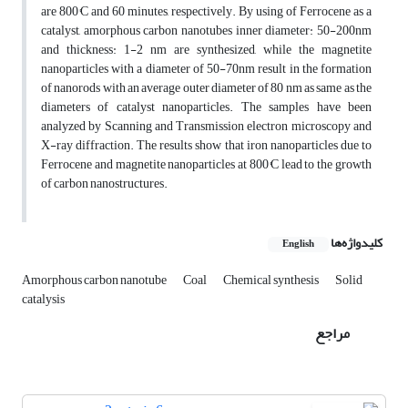
are 800°C and 60 minutes, respectively. By using of Ferrocene as a
catalyst, amorphous carbon nanotubes inner diameter: 50-200nm
and thickness: 1-2 nm are synthesized, while the magnetite
nanoparticles with a diameter of 50-70nm result in the formation
of nanorods with an average outer diameter of 80 nm as same as the
diameters of catalyst nanoparticles. The samples have been
analyzed by Scanning and Transmission electron microscopy and
X-ray diffraction. The results show that iron nanoparticles due to
Ferrocene and magnetite nanoparticles at 800°C lead to the growth
of carbon nanostructures.
کلیدواژه‌ها
English
Amorphous carbon nanotube
Coal
Chemical synthesis
Solid
catalysis
مراجع