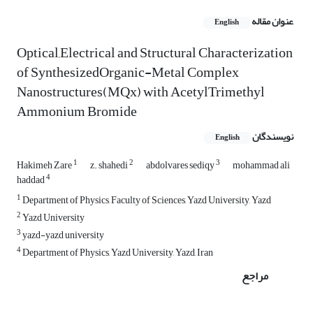
عنوان مقاله
English
Optical,Electrical and Structural Characterization
of SynthesizedOrganic-Metal Complex
Nanostructures(MQx) with AcetylTrimethyl
Ammonium Bromide
نویسندگان
English
1
2
3
Hakimeh Zare
z. shahedi
abdolvares sediqy
mohammad ali
4
haddad
1
Department of Physics, Faculty of Sciences, Yazd University, Yazd
2
Yazd University
3
yazd-yazd university
4
Department of Physics, Yazd University, Yazd, Iran
مراجع