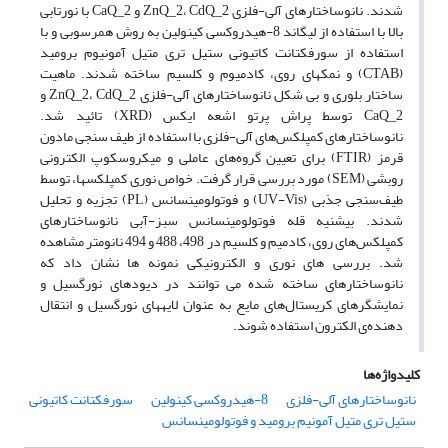
شدند. نانوساختارهای آلی-فلزی ZnQ_2، CdQ_2 و CaQ_2 با نورتابی
بالا با استفاده از لیگاند 8-هیدروکسی کینولین به روش همرسوبی و با
استفاده از سورفکتانت کاتیونی ستیل تری متیل آمونیوم برومید
(CTAB) و نمک‏های روی، کادمیوم و کلسیم ساخته شدند. ماهیت
ساختار بلوری و بی شکل نانوساختارهای آلی-فلزی ZnQ_2، CdQ_2 و
CaQ_2 توسط پراش پرتو اشعه ایکس (XRD) تائید شد.
نانوساختارهای کمپلکس‌های آلی-فلزی با استفاده از طیف سنجی مادون
قرمز (FTIR) برای تعیین گروه‌های عاملی و میکروسکوپ الکترونی
روبشی (SEM) مورد بررسی قرار گرفت. خواص نوری کمپلکس‏ها، توسط
طیف‌سنجی جذبی (UV-Vis) و فوتولومینسانس (PL) تجزیه و تحلیل
شدند. بیشنیه قله فوتولومینسانس سبز-آبی نانوساختارهای
کمپلکس‌های روی، کادمیم و کلسیم در 498، 488 و 494 نانومتر مشاهده
شد. بررسی های نوری و الکترونیکی نمونه ها نشان داد که
نانوساختارهای ساخته شده می توانند در دیودهای نورگسیل و
نمایشگرهای کریستال‌های مایع به عنوان لایه‏های نورگسیل و انتقال
دهنده‌ی الکترون استفاده شوند.
کلیدواژه‌ها
نانوساختارهای آلی-فلزی
8-هیدروکسی کینولین
سورفکتانت کاتیونی
ستیل تری متیل آمونیم برومید و فوتولومینسانس