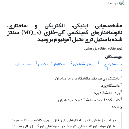
مشخصه‌یابی اپتیکی، الکتریکی و ساختاری،
نانوساختارهای کمپلکسی آلی-فلزی (MQ_x) سنتز
شده با ستیل تری متیل آمونیوم برومید
نوع مقاله : مقاله پژوهشی
نویسندگان
3
2
1
حکیمه زارع
زهرا شاهدی
عبدالوارث صدیقی
محمد علی
4
حداد
1
دانشکده ی فیزیک، دانشگاه یزد، یزد، ایران
2
دانشگاه یزد
3
یزد-دانشگاه یزد
4
دانشکده فیزیک، دانشگاه یزد، یزد، ایران
چکیده
در این پژوهش، نانوساختارهای آلی-فلزی روی، کادمیم و کلسیم به
عنوان مواد نورتاب برای کاربرد در دیودهای نورگسیل آلی ساخته