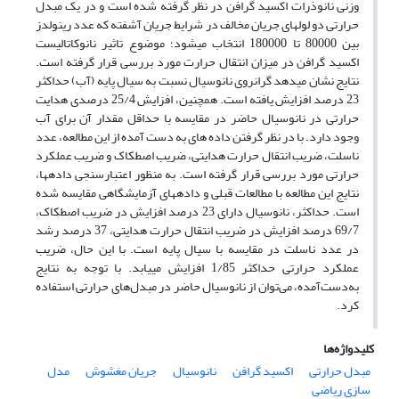
وزنی نانوذرات اکسید گرافن در نظر گرفته شده است و در یک مبدل
حرارتی دو لوله‏ای جریان مخالف در شرایط جریان آشفته که عدد رینولدز
بین 80000 تا 180000 انتخاب می‏شود؛ موضوع تاثیر نانوکاتالیست
اکسید گرافن در میزان انتقال حرارت مورد بررسی قرار گرفته است.
نتایج نشان می­دهد گرانروی نانوسیال نسبت به سیال پایه (آب) حداکثر
23 درصد افزایش یافته است. همچنین، افزایش 25/4 درصدی هدایت
حرارتی در نانوسیال حاضر در مقایسه با حداقل مقدار آن برای آب
وجود دارد. با در نظر گرفتن داده‏ های به دست آمده از این مطالعه، عدد
ناسلت، ضریب انتقال حرارت هدایتی، ضریب اصطکاک و ضریب عملکرد
حرارتی مورد بررسی قرار گرفته است. به منظور اعتبارسنجی داده‏ها،
نتایج این مطالعه با مطالعات قبلی و داده‏های آزمایشگاهی مقایسه شده
است. حداکثر، نانوسیال دارای 23 درصد افزایش در ضریب اصطکاک،
69/7 درصد افزایش در ضریب انتقال حرارت هدایتی، 37 درصد رشد
در عدد ناسلت در مقایسه با سیال پایه است. با این حال، ضریب
عملکرد حرارتی حداکثر 1/85 افزایش می‏یابد. با توجه به نتایج
به‌دست‌آمده، می‌توان از نانوسیال حاضر در مبدل‌های حرارتی استفاده
کرد.
کلیدواژه‌ها
مبدل حرارتی
اکسید گرافن
نانوسیال
جریان مغشوش
مدل
سازی ریاضی