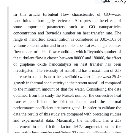
چکیده
English
In this article, turbulent flow characteristic of GO-water
nanofluids is thoroughly reviewed. Also presents the effects of
some important parameters such as, GO nanoparticles
concentration, and Reynolds number on heat transfer rate. The
range of nanofluid concentration is considered as 0.0%-1.0% of
volume concentration and in a double tube heat exchanger counter
flow under turbulent flow conditions which Reynolds number of
the turbulent flow is chosen between 80000 and 180000; the effect
of graphene oxide nanocatalysts on heat transfer has been
investigated. The viscosity of nanofluid has a maximum of 23%
increase in comparison to the base fluid (water). There was a 25.4%
growth in thermal conductivity in the present nanofluid compared
to the minimum amount of that for water. Considering the data
obtained from this study, the Nusselt number, the convective heat
transfer coefficient, the friction factor, and the thermal
performance coefficient are investigated. In order to validate the
data, the results of this study are compared with preceding studies
and experimental data. Maximally, the nanofluid has a 23%
increment in the friction factor, 69.7% augmentation in the
convective heat transfer coefficient, 37% growth in Nusselt number