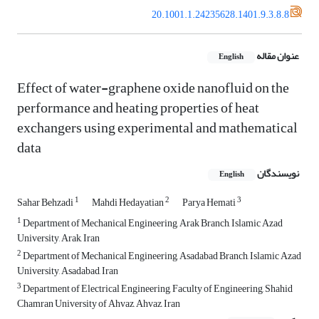
20.1001.1.24235628.1401.9.3.8.8
عنوان مقاله
English
Effect of water-graphene oxide nanofluid on the
performance and heating properties of heat
exchangers using experimental and mathematical
data
نویسندگان
English
1
2
3
Sahar Behzadi
Mahdi Hedayatian
Parya Hemati
1
Department of Mechanical Engineering, Arak Branch, Islamic Azad
University, Arak, Iran
2
Department of Mechanical Engineering, Asadabad Branch, Islamic Azad
University, Asadabad, Iran
3
Department of Electrical Engineering, Faculty of Engineering, Shahid
Chamran University of Ahvaz, Ahvaz, Iran