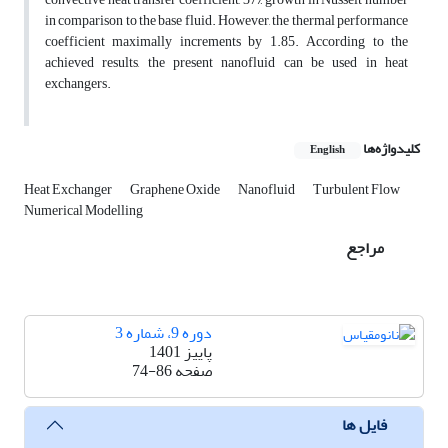
in comparison to the base fluid. However, the thermal performance
coefficient maximally increments by 1.85. According to the
achieved results, the present nanofluid can be used in heat
exchangers.
کلیدواژه‌ها
English
Heat Exchanger
Graphene Oxide
Nanofluid
Turbulent Flow
Numerical Modelling
مراجع
دوره 9، شماره 3
پاییز 1401
صفحه
74-86
فایل ها