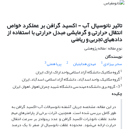
تاثیر نانوسیال آب - اکسید گرافن بر عملکرد خواص
انتقال حرارتی و گرمایشی مبدل حرارتی با استفاده از
داده‏های تجربی و ریاضی
نوع مقاله : مقاله پژوهشی
نویسندگان
3
2
1
سحر بهزادی
مهدی هدایتیان
پریا همتی
1
گروه مکانیک دانشگاه آزاد اسلامی واحد اراک، اراک، ایران
2
گروه مکانیک، واحد اسدآباد، دانشگاه آزاد اسلامی، اسدآباد، ایران
3
3- گروه برق دانشکده مهندسی دانشگاه شهید چمران اهواز، اهواز، ایران
چکیده
در این مقاله، مشخصه جریان آشفته نانوسیالات آب-اکسید گرافن به
طور کامل بررسی شده است. همچنین، اثرات برخی از پارامترهای مهم
مانند غلظت نانوذرات اکسید گرافن و عدد رینولدز بر سرعت انتقال
حرارت ارائه می‌شود. محدوده غلظت نانوسیال از صفر تا یک درصد