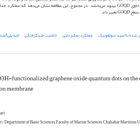
3
3
پلی آمید، خاصیت ضد گرفتگی غشا را نسبت به غشای TFC خالص و غشای حاوی GOQD بهبود می‌بخشد. در مجموع، این مطالعه نشان می‌دهد 
یر داد.
ار شده با اسید سولفونیک
عملکرد نمک‌زدایی
خاصیت ضد‌گرفتگی
لایه پلی‌آمید
O3H-functionalized graphene oxide quantum dots on the d
tion membrane
ari
or/ Department of Basic Sciences, Faculty of Marine Sciences, Chabahar Maritime U