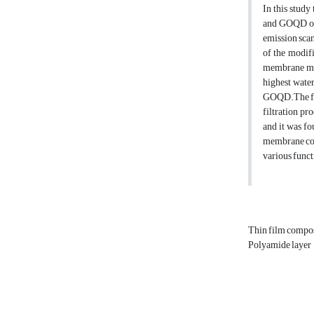
In this stud
and GOQD or 
emission sca
of the modif
membrane mod
highest wate
GOQD.The foul
filtration p
and it was f
membrane cont
various func
Thin film compo
Polyamide layer