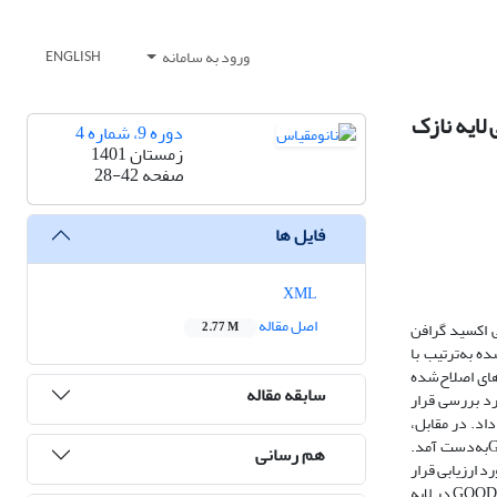
ورود به سامانه
ENGLISH
لایه نازک
دوره 9، شماره 4
زمستان 1401
صفحه
28-42
فایل ها
XML
اصل مقاله
ط کوانتومی اکسید گرافن
2.77 M
 به‌ترتیب با
ای غشاهای اصلاح‌شده
سابقه مقاله
ورد بررسی قرار
94/٪ و 38/2٪ نشان داد. در مقابل،
h 63/1 برای غشای نانوفیلتراسیون اصلاح شده با 0/004 درصد وزنی GOQDبه‌دست آمد.
هم رسانی
راسیون مورد ارزیابی قرار
H در لایه