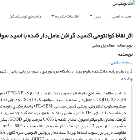
صفحه اصلی
مرور
اطلاعات نشریه
راهنمای نویسندگان
اثر نقاط کوانتومی اکسید گرافن عامل‌دار شده با اسید سول
نوع مقاله : مقاله پژوهشی
نویسنده
سمانه مظفری
گروه علوم پایه، دانشکده علوم دریا، دانشگاه دریانوردی و علوم دریایی چابهار، شهر
چکیده
در این 
(GOQD) یا GOQD عامل‌دار شده با اسید سولفونیک (SO
H) به‌عنوان ا
3
میکروسکوپ الکترونی روبشی گسیل
در مقایسه با غشای TFC خالص نمایش دادند. همچنین، عملکر
گرفت. غشای نانوفیلتراسیون اصلاح شده با 0/006 درصد وزنی GOQD، بهترین عملکرد جداسازی را برای دو نمک Na
2
بیشترین شار عبور آب برای دو نمک ذکر شده در بالا به‌ترتیب L/m
h 60/1 و L/m
گرفت. پس از بهینه‌سازی غشای نانوفیلتراسیون با GOQD، غشای اصلاح شده با GOQD-SO