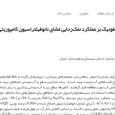
ارسال مقاله
داوران
تماس با ما
فونیک بر عملکرد نمک‌زدایی غشای نانوفیلتراسیون کامپوزیتی 
 چابهار، استان سیستان و بلوچستان، ایران
مطالعه، غشاهای نانوفیلتراسیون چندسازه­ی لایه نازک (TFC/NF) به‌روش پلیمریزاسیون سطحی بین مونومرهای پیپرازین، تری‌مزوﺋﯾل کلرید و نقا
صلاح کننده‌های آب‌دوست تهیه شدند. ریخت‌شناسی سطح و آب‌دوستی غشاهای تهیه شده
 میدانی (FE-SEM) و اندازه‌گیری زاویه تماس آب مورد مطالعه قرار گرفتند. آنالیزها سطح زبر با آب‌دوستی بیشتری را بر
د جداسازی غشاها با استفاده از سیستم فیلتراسیون جریان متقاطع برای محلول‌های نمک مختلف م
SO
و NaCl به‌ترتیب 3
2
4
2
مقاومت در برابر رسوب غشاها نیز با استفاده از پروﺗﺋﻳﻦ آلبومین سرم گاوی (BSA) به‌عنوان عامل رسوب کننده، بر اساس کاهش شار آب در طول فرایند فیلت
H با درصد وزنی مشابه نیز ساخته شد و مشخص شد که وجود GOQD-SO