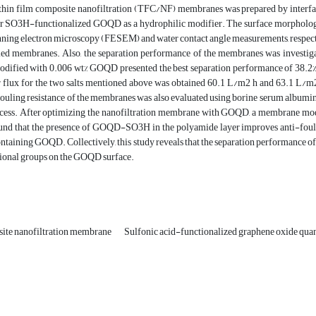
y thin film composite nanofiltration (TFC/NF) membranes was prepared by interf
SO3H-functionalized GOQD as a hydrophilic modifier. The surface morphology 
nning electron microscopy (FESEM) and water contact angle measurements, respecti
ied membranes. Also, the separation performance of the membranes was investigat
ified with 0.006 wt% GOQD presented the best separation performance of 38.2% an
r flux for the two salts mentioned above was obtained 60.1 L/m2 h and 63.1 L/m2
ing resistance of the membranes was also evaluated using borine serum albumin (B
rocess. After optimizing the nanofiltration membrane with GOQD, a membrane m
ound that the presence of GOQD-SO3H in the polyamide layer improves anti-fou
aining GOQD. Collectively, this study reveals that the separation performance of
tional groups on the GOQD surface.
site nanofiltration membrane
Sulfonic acid-functionalized graphene oxide qua