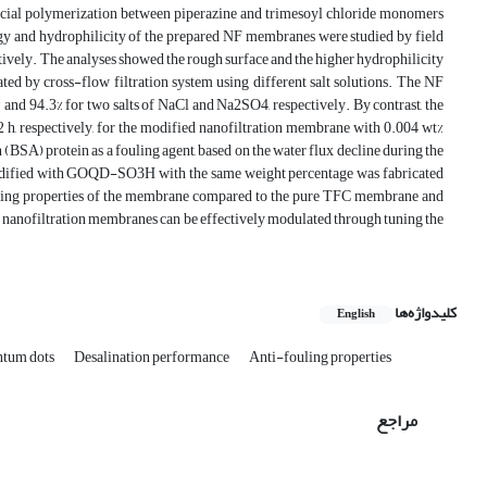
acial polymerization between piperazine and trimesoyl chloride monomers
and hydrophilicity of the prepared NF membranes were studied by field
vely. The analyses showed the rough surface and the higher hydrophilicity
ed by cross-flow filtration system using different salt solutions. The NF
d 94.3% for two salts of NaCl and Na2SO4, respectively. By contrast, the
 h, respectively, for the modified nanofiltration membrane with 0.004 wt%
SA) protein as a fouling agent, based on the water flux decline during the
odified with GOQD-SO3H with the same weight percentage was fabricated
ling properties of the membrane compared to the pure TFC membrane and
 nanofiltration membranes can be effectively modulated through tuning the
کلیدواژه‌ها
English
ntum dots
Desalination performance
Anti-fouling properties
مراجع