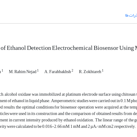
ذرات طا
 of Ethanol Detection Electrochemical Biosensor Using
1
1
2
1
h
M. Rahim Nejad
A. Farahbakhsh
R. Zokhtareh
rch, alcohol oxidase was immobilized at platinum electrode surface using chitosan 
nt of ethanol in liquid phase. Amperometric studies were carried out in 0.1 M ph
ed results, the optimal conditions for biosensor operation were acquired at the te
icles were used in its construction and the comparison of obtained results from d
ent in current intensity produced by ethanol oxidation. The linear range of the g
tivity were calculated to be 0.016-2.66 mM, 1 mM, and 2 µA/ mM cm2 ,respectively.