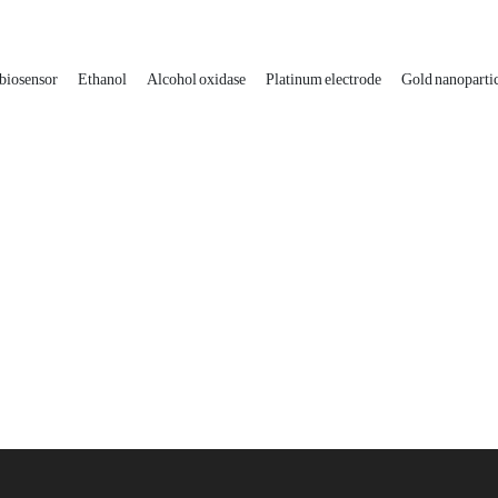
 biosensor
Ethanol
Alcohol oxidase
Platinum electrode
Gold nanopartic