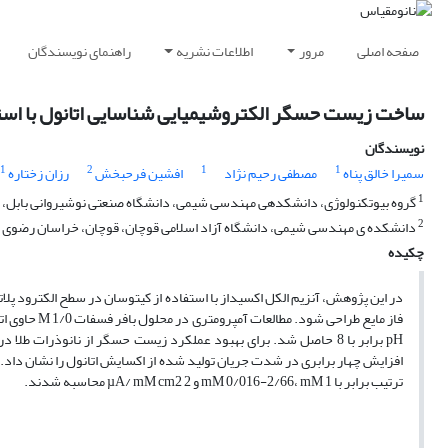
صفحه اصلی
مرور
اطلاعات نشریه
راهنمای نویسندگان
ساخت زیست حسگر الکتروشیمیایی شناسایی اتانول با استفا
نویسندگان
1
2
1
1
سمیرا خالق پناه
مصطفی رحیم نژاد
افشین فرحبخش
رزان زختاره
1
گروه بیوتکنولوژی، دانشکدهی مهندسی شیمی، دانشگاه صنعتی نوشیروانی بابل، با
2
دانشکده ی مهندسی شیمی، دانشگاه آزاد اسلامی قوچان، قوچان، خراسان رضوی
چکیده
در این پژوهش، آنزیم الکل اکسیداز با استفاده از کیتوسان در سطح الکترود پل
pH برابر با 8 حاصل شد. برای بهبود عملکرد زیست حسگر از نانوذرات
افزایش چهار برابری در شدت جریان تولید شده از اکسایش اتانول را نشان داد
ترتیب برابر با mM 0/016-2/66، mM 1 و µA/ mM cm2 2 محاسبه شدند.