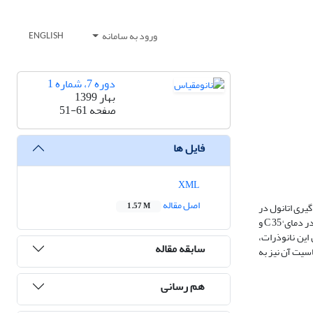
ورود به سامانه
ENGLISH
دوره 7، شماره 1
بهار 1399
صفحه
51-61
فایل ها
XML
اصل مقاله
یری اتانول در
1.57 M
فاز مایع طراحی شود. مطالعات آمپرومتری در محلول بافر فسفات M 1/0 حاوی اتانول انجام شد. باتوجه به نتایج به دست آمده، شرایط بهینه برای عملکرد زیست حسگر در دمای °C 35 و
 این نانوذرات،
سابقه مقاله
سیت آن نیز به
هم رسانی