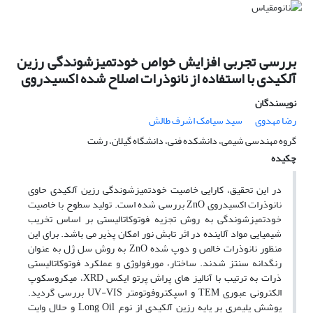
بررسی تجربی افزایش خواص خودتمیزشوندگی رزین
آلکیدی با استفاده از نانوذرات اصلاح شده اکسیدروی
نویسندگان
رضا مهدوی
سید سیامک اشرف طالش
گروه مهندسی شیمی، دانشکده فنی، دانشگاه گیلان، رشت
چکیده
در این تحقیق، کارایی خاصیت خودتمیزشوندگی رزین آلکیدی حاوی
نانوذرات اکسیدروی ZnO بررسی شده است. تولید سطوح با خاصیت
خودتمیزشوندگی به روش تجزیه فوتوکاتالیستی بر اساس تخریب
شیمیایی مواد آلاینده در اثر تابش نور امکان پذیر می باشد. برای این
منظور نانوذرات خالص و دوپ شده ZnO به روش سل ژل به عنوان
رنگدانه سنتز شدند. ساختار، مورفولوژی و عملکرد فوتوکاتالیستی
ذرات به ترتیب با آنالیز های پراش پرتو ایکس XRD، میکروسکوپ
الکترونی عبوری TEM و اسپکتروفوتومتر UV-VIS بررسی گردید.
پوشش پلیمری بر پایه رزین آلکیدی از نوع Long Oil و حلال وایت