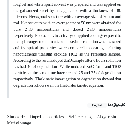
long oil and white spirit solvent was prepared and was applied on
the galvanized sheet by an applicator with a thickness of 100
microns. Hexagonal structure with an average size of 30 nm and
rod-like structure with an average size of 50 nm were obtained for
pure ZnO nanoparticles and doped ZnO nanoparticles,
respectively. Photocatalytic activity of applied coatings exposed to
methyl orange contaminant and ultraviolet radiation was measured
and its optical properties were compared to coating including
nanopigments titanium dioxide TiO2 as the reference sample.
According to the results, doped ZnO sample after 6 hours radiation,
has had 40 of degradation. While undoped ZnO form and TiO2
particles at the same time have created 25 and 35 of degradation,
respectively. The kinetic investigation of degradation showed that
degradation follows well the first order kinetic equation.
کلیدواژه‌ها
English
Zinc oxide
Doped nanoparticles
Self-cleaning
Alkyd resin
Methyl orange