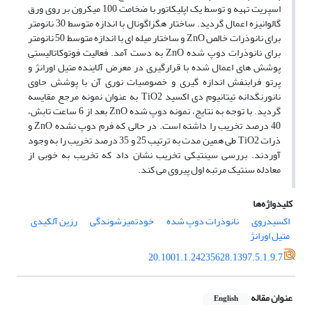
اسپریت تهیه و توسط یک اپلیکاتور با ضخامت 100 میکرون بر روی ورق
گالوانیزه اعمال گردید. ساختار هگزاگونال با اندازه متوسط 30 نانومتر
برای نانوذرات خالص ZnO و ساختار میله ای با اندازه متوسط 50 نانومتر
برای نانوذرات دوپ شده ZnO به دست آمد. فعالیت فوتوکاتالیستی
پوشش های اعمال شده با قرارگیری در معرض آلاینده متیل اورانژ و
پرتو فرابنفش اندازه گیری و خصوصیات نوری آن با پوشش حاوی
نانورنگدانه تیتانیوم دی اکسید TiO2 به عنوان نمونه مرجع مقایسه
گردید. با توجه به نتایج، نمونه دوپ شده ZnO بعد از 6 ساعت تابش،
40 درصد تخریب را داشته است. در حالی که فرم دوپ نشده ZnO و
ذرات TiO2 طی همین مدت به ترتیب 25 و 35 درصد تخریب را به وجود
آوردند. بررسی سینتیکی تخریب نشان داد که تخریب به خوبی از
معادله سنتیک مرتبه اول پیروی می کند.
کلیدواژه‌ها
اکسیدروی
نانوذرات دوپ شده
خودتمیزشوندگی
رزین آلکیدی
متیل اورانژ
20.1001.1.24235628.1397.5.1.9.7
عنوان مقاله
English