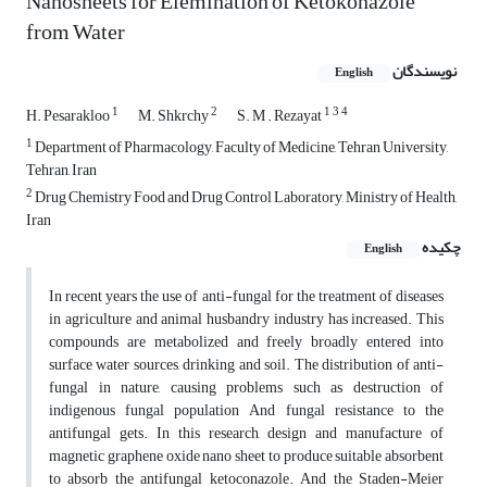
Nanosheets for Elemination of Ketokonazole
from Water
نویسندگان
English
1
2
1
3
4
H. Pesarakloo
M. Shkrchy
S. M . Rezayat
1
Department of Pharmacology, Faculty of Medicine, Tehran University,
Tehran, Iran
2
Drug Chemistry Food and Drug Control Laboratory, Ministry of Health,
Iran
چکیده
English
In recent years the use of anti-fungal for the treatment of diseases
in agriculture and animal husbandry industry has increased. This
compounds are metabolized and freely broadly entered into
surface water sources, drinking and soil. The distribution of anti-
fungal in nature, causing problems such as destruction of
indigenous fungal population And fungal resistance to the
antifungal gets. In this research, design and manufacture of
magnetic graphene oxide nano sheet to produce suitable absorbent
to absorb the antifungal ketoconazole. And the Staden-Meier