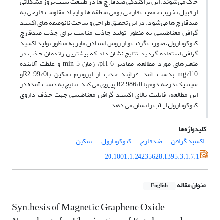
خاک می‌شوند. این پراکندگی ضدقارچ ها در طبیعت سبب بروز مشکلاتی
از قبیل تخریب جمعیت قارچی بومی منطقه ها و ایجاد مقاومت قارچی به
ضدقارچ ها می‌شود. در این تحقیق طراحی و ساخت نانوصفه های اکسید
گرافن‌ مغناطیسی به منظور تولید جاذب مناسب برای جذب ضدقارچ
کتوکونازول، صورت گرفت و از روش استادن مایر به منظور تولید اکسید
گرافن استفاده گردید. نتایج نشان داد که بیشترین راندمان جذب در
متغیرهای مورد مطالعه، مقادیر 6 pH، زمان min 5 و غلظت آلاینده
mg/l10 بدست آمد. فرآیند جذب از ایزوترم تمکین با99/0 R2و
سینتیک درجه دوم با 986/0 R2 پیروی می کند. نتایج به دست آمده در
این مطالعه، قابلیت بالای اکسید گرافن مغناطیسی جهت حذف داروی
کتوکونازول از آب را نشان می دهد.
کلیدواژه‌ها
اکسید گرافن
ضدقارچ
کتوکونازول
تمکین
20.1001.1.24235628.1395.3.1.7.1
عنوان مقاله
English
Synthesis of Magnetic Graphene Oxide