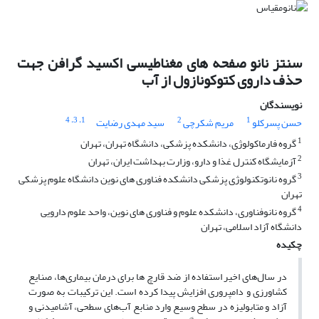
سنتز نانو صفحه های مغناطیسی اکسید گرافن جهت
حذف داروی کتوکونازول از آب
نویسندگان
، 4
، 3
1
2
1
حسن پسرکلو
مریم شکرچی
سید مهدی رضایت
1
گروه فارماکولوژی، دانشکده پزشکی، دانشگاه تهران، تهران
2
آزمایشگاه کنترل غذا و دارو، وزارت بهداشت ایران، تهران
3
گروه نانوتکنولوژی پزشکی دانشکده فناوری های نوین دانشگاه علوم پزشکی
تهران
4
گروه نانوفناوری، دانشکده علوم و فناوری های نوین، واحد علوم دارویی
دانشگاه آزاد اسلامی، تهران
چکیده
در سال‌های اخیر استفاده از ضد قارچ ها برای درمان بیماری‌ها، صنایع
کشاورزی و دامپروری افزایش پیدا کرده است. این ترکیبات به صورت
آزاد و متابولیزه در سطح وسیع وارد منابع آب‌های سطحی، آشامیدنی و