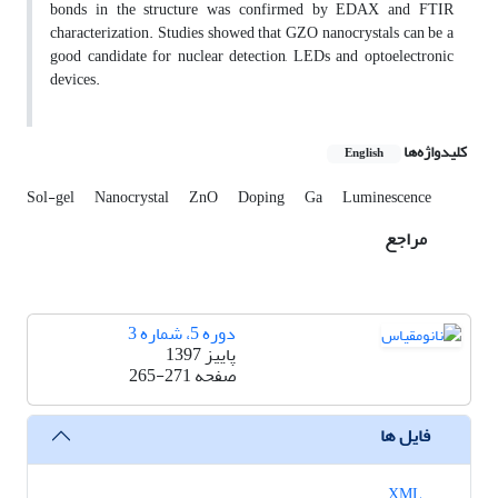
bonds in the structure was confirmed by EDAX and FTIR
characterization. Studies showed that GZO nanocrystals can be a
good candidate for nuclear detection, LEDs and optoelectronic
devices.
کلیدواژه‌ها
English
Sol-gel
Nanocrystal
ZnO
Doping
Ga
Luminescence
مراجع
دوره 5، شماره 3
پاییز 1397
صفحه
265-271
فایل ها
XML