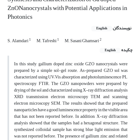
ZnONanocrystals with Potential Applications in
Photonics
نویسندگان
English
1
1
2
S. Alamdari
M. Tafreshi
M. Sasani Ghamsari
چکیده
English
In this study, gallium doped zinc oxide GZO nanocrystals were
prepared by a simple sol-gel route. As-prepared GZO sol was
characterized using UV–Vis absorption and photoluminescence PL
spectroscopy, FTIR. The GZO nanopowders were prepared by
drying of the sol and characterized using X-ray diffraction analysis
XRD, transmission electron microscopy TEM, and scanning
electron microscopy SEM. The results showed that the prepared
nanoparticles have a good luminescence property in the visible area
that has not been reported before. In addition, X-ray diffraction
analysis showed that the samples had a hexagonal structure. The
synthesized colloidal sample has strong blue light emission that
was not reported before. The presence of gallium, zinc and related