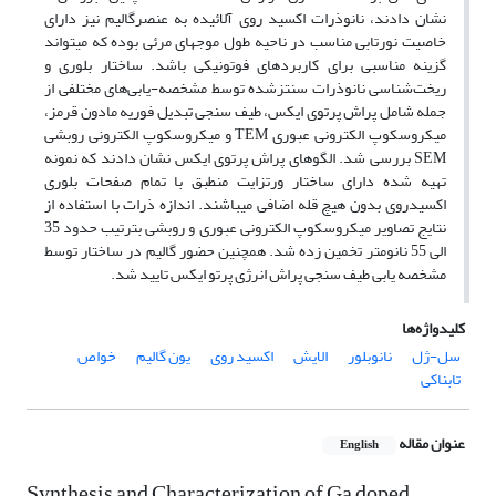
نشان دادند، نانوذرات اکسید روی آلائیده به عنصرگالیم نیز دارای
خاصیت نورتابی مناسب در ناحیه طول موجهای مرئی بوده که میتواند
گزینه مناسبی برای کاربردهای فوتونیکی باشد. ساختار بلوری و
ریخت‌شناسی نانوذرات سنتزشده توسط مشخصه-یابی‌های مختلفی از
جمله شامل پراش پرتوی ایکس، طیف سنجی تبدیل فوریه مادون قرمز،
میکروسکوپ الکترونی عبوری TEM و میکروسکوپ الکترونی روبشی
SEM بررسی شد. الگوهای پراش پرتوی ایکس نشان دادند که نمونه
تهیه شده دارای ساختار ورتزایت منطبق با تمام صفحات بلوری
اکسیدروی بدون هیچ قله اضافی میباشند. اندازه ذرات با استفاده از
نتایج تصاویر میکروسکوپ الکترونی عبوری و روبشی بترتیب حدود 35
الی 55 نانومتر تخمین زده شد. همچنین حضور گالیم در ساختار توسط
مشخصه یابی‌ طیف سنجی پراش انرژی پرتو ایکس تایید شد.
کلیدواژه‌ها
سل-ژل
نانوبلور
الایش
اکسید روی
یون گالیم
خواص
تابناکی
عنوان مقاله
English
Synthesis and Characterization of Ga doped