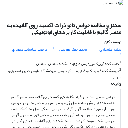
سنتز و مطالعه خواص نانو ذرات اکسید روی آلائیده به
عنصر گالیم با قابلیت کاربردهای فوتونیکی
نویسندگان
1
1
ساناز علمداری
مجید جعفر تفرشی
مرتضی ساسانی قمصری
2
1
دانشکده فیزیک، پردیس علوم، دانشگاه سمنان، سمنان
2
پژوهشکده فوتونیک و فناورهای کوانتومی، پژوهشگاه علوم و فنون هستهای،
تهران
چکیده
در این تحقیق ابتدا نانو ذرات کلوئیدی اکسید روی آلائیده به عنصرگالیم
با استفاده از روش ساده سل ژل تهیه و پس از تبدیل به پودر خواص
نوری آن مورد مطالعه قرار گرفت. خواص اپتیکی سل به کمک طیف
سنجی جذبی- عبوری و تابناکی و طیف سنجی تبدیل فوریه مادون قرمز
بررسی شد. نمونه کلوئیدی تهیه شده دارای قابلیت تابناکی آبی در
دمای اتاق بوده که تاکنون گزارش نشده است. همچنین، بررسی‌ها