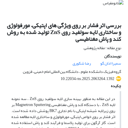
بررسی اثر فشار بر روی ویژگی های اپتیکی، مورفولوژی
و ساختاری لایه سولفید روی ZnS تولید شده به روش
کند و پاش مغناطیسی
نوع مقاله : مقاله پژوهشی
نویسندگان
سمیرا اذان گو
رضا شکوری
گروه فیزیک دانشکده علوم ، دانشگاه بین المللی امام خمینی، قزوین
10.22034/ns.2025.2063264.1392
چکیده
در این مقاله به منظور بهینه سازی لایه سولفید روی ZnS ، سه نمونه
لایه ZnS ، با دستگاه کند و پاش مغناطیسی Magnetron Sputtering بر
روی زیرلایه شیشه اپتیکی با نام تجاری BK7 پوشش داده شده است.
اثر فشار بر روی خواص اپتیکی، مورفولوژی و ساختاری لایه مطالعه شده
است. گاز آرگون برای تولید پلاسما و فرآیند کند و پاش استفاده شده