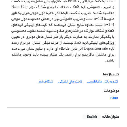
است. به کمک نرم افزار PRISA ثابت‌های اپتیکی شامل ضریب شکست
و ضریب خاموشی لایه ZnS ، ضخامت لایه و شکاف نوار Band Gap
محاسبه شدند. ضریب شکست لایه‌ها در ناحیه طول موجی مرئی به طور
متوسط n=1.3 است و ضریب خاموشی نیز در همان محدوده طول موجی
k=1-4 است. بعلاوه نتابج نشان می‌دهند که ثابت‌های اپتیکی لایه‌های
ZnS و شکاف نوار که در فشارهای متفاوت تهیه شدند تفاوت محسوسی
با یکدیگر ندارند. به عبارت دیگر پارامتر فشار عامل موثری در تعیین
ویژگی‌های اپتیکی لایه ZnS نیست. از طرف دیگر، فشار، در نرخ رشد
لایه Deposition rate اثر قابل ملاحظه ای دارد و نتایج نشان می دهند
برای داشتن ماکزیمم نرخ رشد، یک فشار بهینه باید وجود داشته
باشد.
کلیدواژه‌ها
کند و پاش مغناطیسی
ثابت های اپتیکی
شکاف نور
موضوعات
nano
عنوان مقاله
English