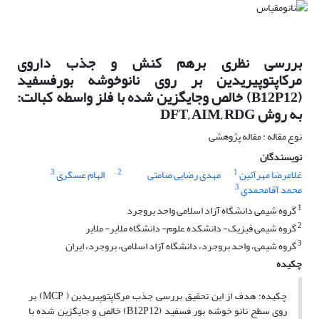
بررسی نظری برهم کنش و جذب داروی
مرکاپتوپیریدین بر روی نانوخوشه بورفسفید
(B12P12) خالص وجایگزین شده با فلز واسطه کبالت:
به روش DFT, AIM, RDG
نوع مقاله : مقاله پژوهشی
نویسندگان
3
2
1
غلامرضا مهرآئین
مهدی رضایی صامتی
الهام عسگری
3
محمد آقامحمدی
1
گروه شیمی دانشگاه آزاد اسلامی واحد بروجرد
2
گروه شیمی فیزیک- دانشکده علوم- دانشگاه ملایر- ملایر
3
گروه شیمی، واحد بروجرد، دانشگاه آزاد اسلامی، بروجرد، ایران
چکیده
چکیده: هدف از این تحقیق بررسی جذب مرکاپتوپیریدین ( MCP) بر
روی سطح نانو خوشه بور فسفید (B12P12) خالص و جایگزین شده با