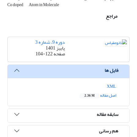
Co doped
Atom in Molecule
مراجع
دوره 9، شماره 3
پاییز 1401
صفحه
104-122
فایل ها
XML
اصل مقاله
2.36 M
سابقه مقاله
هم رسانی