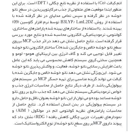
اتم کبالت (Co) با استفاده از نظریه تابع چگالی ( DFT) است. برای این
منظور ابتدا موقعیت های متفاوتی از جذب مرکاپتوپیریدین در سطح نانو
خوشه در نظر گرفته و سپس تمامی مدلهای در نظر گرفته شده با
استفاده از روش B3LYP/ LanL2DZ توسط نرم افزار گاوسین (09)
بهینه شدند. با استفاده از ساختارهای بهینه شده پارامترهای ساختاری،
کوانتومی، ترمودینامیکی، الکترونی محاسبه شده و نتایج مورد بررسی
قرار گرفته است. نتایج حاصل نشان می دهد در اثر جذب MCP برروی
سطح نانو خوشه خالص و جایگزین شدهCo ساختار الکترونی نانو خوشه
تغییر قابل توجهی می کند و گاف انرژی بین اربیتالهای هومو- لومو و
همچنین سختی کروی سیستم کاهش محسوسی می یابد که این عامل
باعث افزایش رسانایی نانو خوشه، فعالیت، و واکنش پذیری نانو خوشه
می شود. این ویژگی نشان می دهد نانو خوشه خالص و جایگزین شده با
کبالت می تواند گزینه مناسبی برای تهیه حسگر MCP در سیستم های
بیولوژیکی باشد. از طرف دیگر نتایج حاصل از محاسبات انرژی جذب و
خواص ترمودینامیکی سیستم نشان می دهد که جذب دارو بر روی نانو
خوشه مساعد بوده و می توان از این نانو خوشه بعنوان ناقل و حامل دارو
در سیستم بیولوژیکی در بدن انسان استفاده کرد. نتایج حاصل از
محاسبات پارامترهای نظریه کوانتومی اتم در مولکول ( AIM) و
نمودارهای تغییرات جزیی چگالی کاهش یافته ( RDG) نشان داد که
پیوند داروی MCPبر روی سطح نانو خوشه از نوع الکترواستاتیک است.