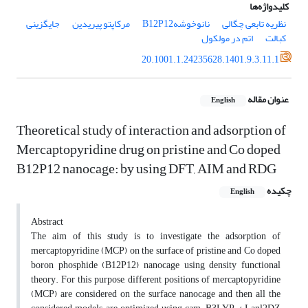
کلیدواژه‌ها
نظریه تابعی چگالی
نانوخوشهB12P12
مرکاپتو پیریدین
جایگزینی
کبالت
اتم در مولکول
20.1001.1.24235628.1401.9.3.11.1
عنوان مقاله
English
Theoretical study of interaction and adsorption of
Mercaptopyridine drug on pristine and Co doped
B12P12 nanocage: by using DFT, AIM and RDG
چکیده
English
Abstract
The aim of this study is to investigate the adsorption of
mercaptopyridine (MCP) on the surface of pristine and Co doped
boron phosphide (B12P12) nanocage using density functional
theory. For this purpose, different positions of mercaptopyridine
(MCP) are considered on the surface nanocage and then all the