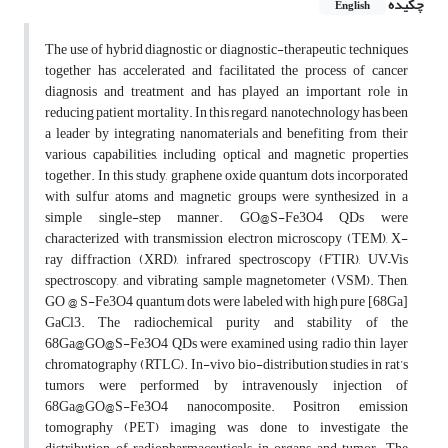
چکیده
English
The use of hybrid diagnostic or diagnostic-therapeutic techniques
together has accelerated and facilitated the process of cancer
diagnosis and treatment and has played an important role in
reducing patient mortality. In this regard, nanotechnology has been
a leader by integrating nanomaterials and benefiting from their
various capabilities, including optical and magnetic properties
together. In this study, graphene oxide quantum dots incorporated
with sulfur atoms and magnetic groups were synthesized in a
simple single-step manner. GO@S-Fe3O4 QDs were
characterized with transmission electron microscopy (TEM), X-
ray diffraction (XRD), infrared spectroscopy (FTIR), UV–Vis
spectroscopy, and vibrating sample magnetometer (VSM). Then,
GO @ S-Fe3O4 quantum dots were labeled with high pure [68Ga]
GaCl3. The radiochemical purity and stability of the
68Ga@GO@S-Fe3O4 QDs were examined using radio thin layer
chromatography (RTLC). In-vivo bio-distribution studies in rat’s
tumors were performed by intravenously injection of
68Ga@GO@S-Fe3O4 nanocomposite. Positron emission
tomography (PET) imaging was done to investigate the