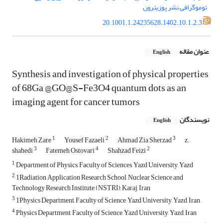
توموگرافی نشر پوزیترون
20.1001.1.24235628.1402.10.1.2.3
عنوان مقاله
English
Synthesis and investigation of physical properties
of 68Ga @GO@S-Fe3O4 quantum dots as an
imaging agent for cancer tumors
نویسندگان
English
1
2
3
Hakimeh Zare
Yousef Fazaeli
Ahmad Zia Sherzad
z.
3
4
2
shahedi
Fatemeh Ostovari
Shahzad Feizi
1
Department of Physics, Faculty of Sciences, Yazd University, Yazd
2
1Radiation Application Research School, Nuclear Science and
Technology Research Institute (NSTRI), Karaj, Iran
3
1Physics Department, Faculty of Science, Yazd University, Yazd, Iran
4
Physics Department, Faculty of Science, Yazd University, Yazd, Iran