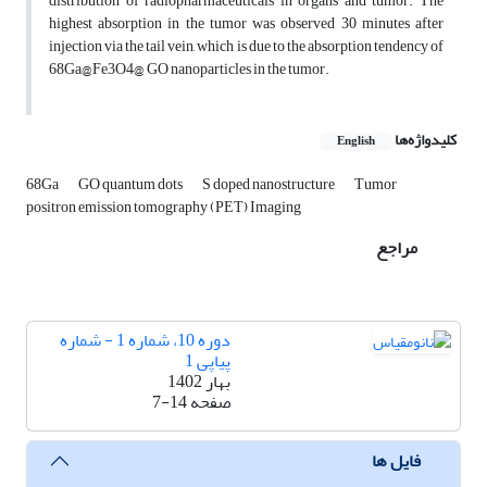
distribution of radiopharmaceuticals in organs and tumor. The
highest absorption in the tumor was observed 30 minutes after
injection via the tail vein, which is due to the absorption tendency of
68Ga@Fe3O4@ GO nanoparticles in the tumor.
کلیدواژه‌ها
English
68Ga
GO quantum dots
S doped nanostructure
Tumor
positron emission tomography (PET) Imaging
مراجع
دوره 10، شماره 1 - شماره
پیاپی 1
بهار 1402
صفحه
7-14
فایل ها