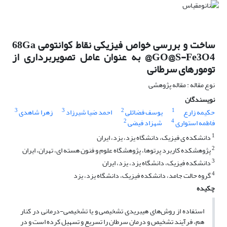
ساخت و بررسی خواص فیزیکی نقاط کوانتومی 68Ga
@GO@S-Fe3O4 به عنوان عامل تصویربرداری از
تومورهای سرطانی
نوع مقاله : مقاله پژوهشی
نویسندگان
3
3
2
1
حکیمه زارع
یوسف فضائلی
احمد ضیا شیرزاد
زهرا شاهدی
2
4
فاطمه استواری
شهزاد فیضی
1
دانشکده ی فیزیک، دانشگاه یزد، یزد، ایران
2
پژوهشکده کاربرد پرتوها، پژوهشگاه علوم و فنون هسته ای، تهران، ایران
3
دانشکده فیزیک، دانشگاه یزد، یزد، ایران
4
گروه حالت جامد، دانشکده فیزیک، دانشگاه یزد، یزد
چکیده
استفاده از روش‌های هیبریدی تشخیصی و یا تشخیصی-درمانی در کنار
هم، فرآیند تشخیص و درمان سرطان را تسریع و تسهیل کرده است و در