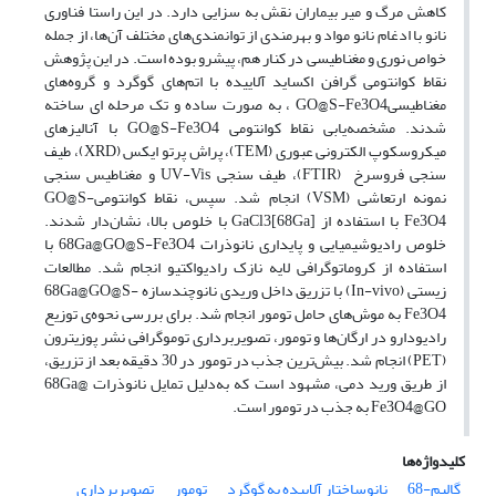
کاهش مرگ و میر بیماران نقش به سزایی دارد. در این راستا فناوری
نانو با ادغام نانو مواد و بهرمندی از توانمندی‌های مختلف آن‌ها، از جمله
خواص نوری و مغناطیسی در کنار هم، پیشرو بوده است. در این پژوهش
نقاط کوانتومی گرافن اکساید آلاییده با اتم‌های گوگرد و گروه‌های
مغناطیسیGO@S-Fe3O4 ، به صورت ساده و تک مرحله ای ساخته
شدند. مشخصه‌یابی نقاط کوانتومی GO@S-Fe3O4 با آنالیزهای
میکروسکوپ الکترونی عبوری (TEM)، پراش پرتو ایکس (XRD)، طیف
سنجی فروسرخ (FTIR)، طیف سنجی UV-Vis و مغناطیس سنجی
نمونه ارتعاشی (VSM) انجام شد. سپس، نقاط کوانتومیGO@S-
Fe3O4 با استفاده از [68Ga]GaCl3 با خلوص بالا، نشان‌دار شدند.
خلوص رادیوشیمیایی و پایداری نانوذرات 68Ga@GO@S-Fe3O4 با
استفاده از کروماتوگرافی لایه نازک رادیواکتیو انجام شد. مطالعات
زیستی (In-vivo) با تزریق داخل وریدی نانوچندسازه 68Ga@GO@S-
Fe3O4 به موش‌های حامل تومور انجام شد. برای بررسی نحوه‌ی توزیع
رادیو‌دارو در ارگان‌ها و تومور، تصویربرداری توموگرافی نشر پوزیترون
(PET) انجام شد. بیش‌ترین جذب در تومور در 30 دقیقه بعد از تزریق،
از طریق ورید دمی، مشهود است که به‌دلیل تمایل نانوذرات 68Ga@
Fe3O4@GO به جذب در تومور است.
کلیدواژه‌ها
گالیم-68
نانوساختار آلاییده به گوگرد
تومور
تصویربرداری