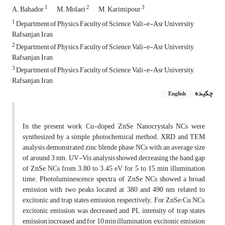
1
2
3
A. Bahador
M. Molaei
M. Karimipour
1
Department of Physics, Faculty of Science, Vali-e-Asr University,
Rafsanjan, Iran
2
Department of Physics, Faculty of Science, Vali-e-Asr University,
Rafsanjan, Iran
3
Department of Physics, Faculty of Science, Vali-e-Asr University,
Rafsanjan, Iran
چکیده
English
In the present work, Cu-doped ZnSe Nanocrystals NCs were
synthesized by a simple photochemical method. XRD and TEM
analysis demonstrated zinc blende phase NCs with an average size
of around 3 nm. UV-Vis analysis showed decreasing the band gap
of ZnSe NCs from 3.80 to 3.45 eV for 5 to 15 min illumination
time. Photoluminescence spectra of ZnSe NCs showed a broad
emission with two peaks located at 380 and 490 nm related to
excitonic and trap states emission, respectively. For ZnSe:Cu NCs,
excitonic emission was decreased and PL intensity of trap states
emission increased and for 10 min illumination, excitonic emission