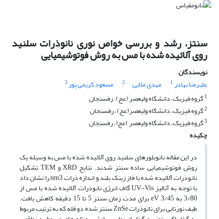
سنتز، رشد و بررسی خواص نوری نانوذرات سلنید
روی آلائیده شده با مس به روش فوتوشیمیایی
نویسندگان
3
2
1
علیرضا بهادر
مهدی ملایی
مسعود کریمی پور
1
گروه فیزیک، دانشگاه ولیعصر (عج). رفسنجان
2
گروه فیزیک، دانشگاه ولیعصر(عج)، رفسنجان
3
گروه فیزیک، دانشگاه ولیعصر )عج(، رفسنجان
چکیده
در این مقاله نانوبلورهای سلنید روی آلائیده شده با مس به وسیله یک
روش فوتوشیمیایی ساده سنتز شدند. نتایج XRD و TEM تشکیل
نانوذرات آلائیده شده با فاز زینک بلند و اندازه ذرات nm3 را نشان داد
با توجه به آنالیز UV-Vis گاف انرژی نانوذرات آلائیده شده با مس از
3/80 به eV 3/45 برای مدت زمان سنتز 5 تا 15 دقیقه کاهش یافت.
طیف نورتابی برای نانوذرات ZnSe سنتز شده دو قله که به ترتیب مربوط
به گذار اکسیتونی و گذار از نوار رسانش به تله های مربوط به نواقص