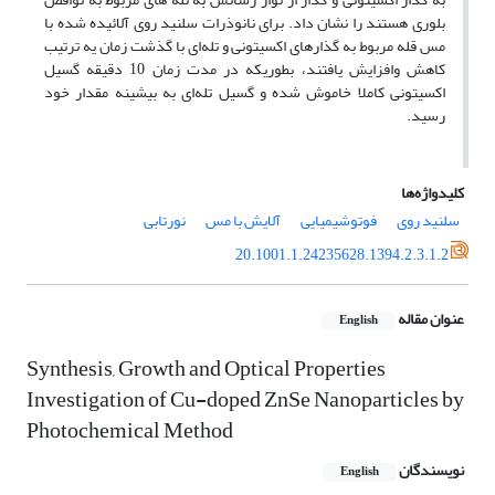
بلوری هستند را نشان داد. برای نانوذرات سلنید روی آلائیده شده با
مس قله‌ مربوط به گذارهای اکسیتونی و تله‌ای با گذشت زمان یه ترتیب
کاهش وافزایش یافتند، بطوریکه در مدت زمان 10 دقیقه گسیل
اکسیتونی کاملا خاموش شده و گسیل تله‌ای به بیشینه مقدار خود
رسید.
کلیدواژه‌ها
سلنید روی
فوتوشیمیایی
آلایش با مس
نورتابی
20.1001.1.24235628.1394.2.3.1.2
عنوان مقاله
English
Synthesis, Growth and Optical Properties
Investigation of Cu-doped ZnSe Nanoparticles by
Photochemical Method
نویسندگان
English