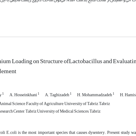
um Loading on Structure ofLactobacillus and Evaluati
lement
1
1
1
1
ay
A. Hosseinkhani
A. Taghizadeh
H. Mohammadzadeh
H. Hamis
imal Science, Faculty of Agriculture, University of Tabriz, Tabriz
search Center, Tabriz University of Medical Sciences, Tabriz
oli E.coli is the most important species that causes dysentery. Present study wa