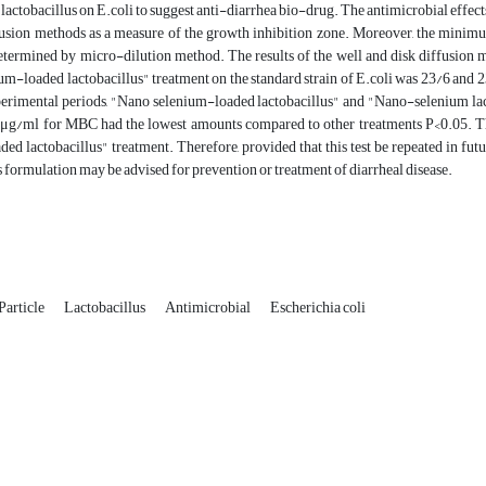
lactobacillus on E.coli to suggest anti-diarrhea bio-drug. The antimicrobial effect
fusion methods as a measure of the growth inhibition zone. Moreover, the mini
ermined by micro-dilution method. The results of the well and disk diffusion met
um-loaded lactobacillus" treatment on the standard strain of E.coli was 23/6 an
experimental periods, "Nano selenium-loaded lactobacillus" and "Nano-selenium 
μg/ml for MBC had the lowest amounts compared to other treatments P<0.05. The 
ed lactobacillus" treatment. Therefore, provided that this test be repeated in fut
s formulation may be advised for prevention or treatment of diarrheal disease.
article
Lactobacillus
Antimicrobial
Escherichia coli