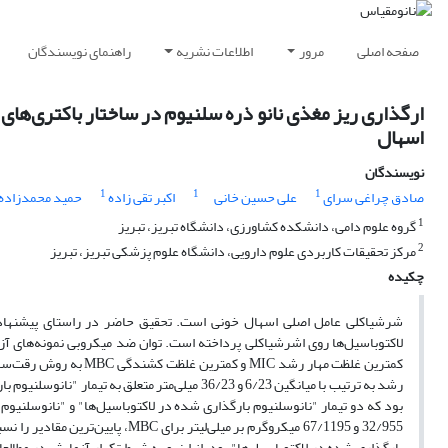
صفحه اصلی
مرور
اطلاعات نشریه
راهنمای نویسندگان
ارگذاری ریز مغذی نانو ذره سلنیوم در ساختار باکتری‌ه
اسهال
نویسندگان
1
1
1
صادق چراغی سرای
علی حسین خانی
اکبر تقی زاده
حمید محمدزاده
1
گروه علوم دامی، دانشکده کشاورزی، دانشگاه تبریز، تبریز
2
مرکز تحقیقات کاربردی علوم دارویی، دانشگاه علوم پزشکی تبریز، تبریز
چکیده
شرشیاکلی عامل اصلی اسهال خونی است. تحقیق حاضر در راستای پیشنهاد 
لاکتوباسیل‌ها روی‌ اشرشیاکلی پرداخته است. توان ضد میکروبی نمونه‌های 
کمترین غلظت مهار رشد 
بارگذاری شده در لاکتوباسیل‌ها‌" بود. از اینرو به شرط تکرار آزمایش در مطا