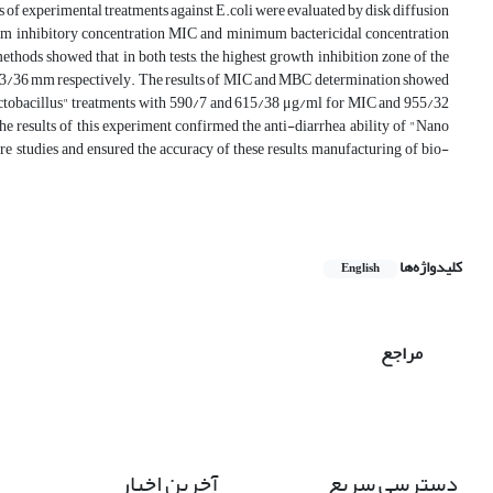
s of experimental treatments against E.coli were evaluated by disk diffusion
mum inhibitory concentration MIC and minimum bactericidal concentration
hods showed that in both tests, the highest growth inhibition zone of the
d 23/36 mm respectively. The results of MIC and MBC determination showed
lactobacillus" treatments with 590/7 and 615/38 μg/ml for MIC and 955/32
results of this experiment confirmed the anti-diarrhea ability of "Nano
ure studies and ensured the accuracy of these results, manufacturing of bio-
کلیدواژه‌ها
English
مراجع
دسترسی سریع
آخرین اخبار