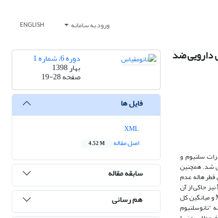
ورود به سامانه
ENGLISH
ل دارویی ضد
دوره 6، شماره 1
بهار 1398
صفحه
19-28
فایل ها
XML
اصل مقاله
4.52 M
رات سلنیوم و
بی شد. همچنین
سابقه مقاله
شترین قطر هاله‌ عدم
رشد به ترتیب با میانگین 6/23 و 36/23 میلی‌متر متعلق به تیمار "نانوسلنیوم بارگذاری شده در لاکتوباسیل‌ها‌" روی گونه استاندارد اشرشیاکلی بود. تعیین MIC وMBC نیز حاکی از آن
بود که دو تیمار "نانوسلنیوم بارگذاری شده در لاکتوباسیل‌ها" و "نانوسلنیوم لاکتوباسیل" به ترتیب با میانگین کل 7/590 و 38/615 میکروگرم بر میلی‌لیتر برای MIC و میانگین کل
هم رسانی
وان ضد اسهالی بالای نمونه "نانوسلنیوم
فرمولاسیون را