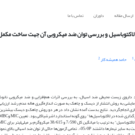
ارسال مقاله
داوران
تماس با ما
ای لاکتوباسیل و بررسی توان ضد میکروبی آن جهت ساخت مکم
2
1
حامد همیشه کار
داروی زیست محیطی ضد اسهال، به بررسی اثرات هم‌افزایی و ضد میکروبی نانوذ
آزمایشی به روش انتشار از دیسک و چاهک به صورت اندازه‌گیری هاله عدم رشد ارزیا
MIC و کمترین غلظت کشندگی MBC به روش رقت‌سازی انجام گردید. نتایج بدست آمده نشان داد در هر دو روش چاهک و دیسک بی
32/955 و 67/1195 میکروگرم بر میلی‌لیتر برای MBC، پایین‌ترین مقادیر را نسبت به سایر تیمارها داشتند 05/0P<. تمامی آزمون‌ها حاکی از ت
لعات آتی و اطمینان از صحت نتایج بدست آمده، می‌توان ساخت داروی زیست محیطی با این 