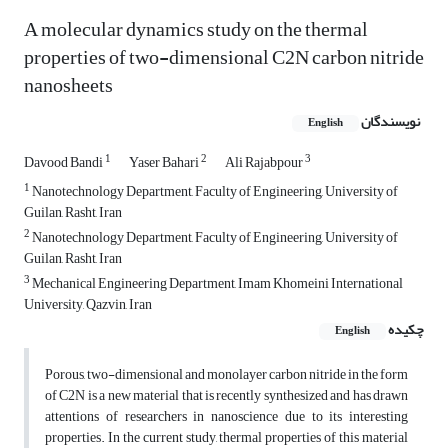
A molecular dynamics study on the thermal
properties of two-dimensional C2N carbon nitride
nanosheets
نویسندگان
English
1
2
3
Davood Bandi
Yaser Bahari
Ali Rajabpour
1
Nanotechnology Department, Faculty of Engineering, University of
Guilan, Rasht, Iran
2
Nanotechnology Department, Faculty of Engineering, University of
Guilan, Rasht, Iran
3
Mechanical Engineering Department, Imam Khomeini International
University, Qazvin, Iran
چکیده
English
Porous, two-dimensional and monolayer carbon nitride in the form
of C2N is a new material that is recently synthesized and has drawn
attentions of researchers in nanoscience due to its interesting
properties. In the current study, thermal properties of this material