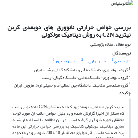
بررسی خواص حرارتی نانوورق های دوبعدی کربن
نیترید C2N به روش دینامیک مولکولی
نوع مقاله : مقاله پژوهشی
نویسندگان
3
2
1
داود بندی
یاسر بهاری
علی رجب پور
1
گروه نانوفناوری، دانشکده فنی، دانشگاه گیلان، رشت، ایران
2
گروه نانوفناوری- دانشکده فنی-دانشگاه گیلان-رشت
3
گروه مهندسی مکانیک، دانشگاه بین المللی امام خمینی (ره)، قزوین، ایران
چکیده
نیترید کربن متخلخل، دوبعدی و تک لایه به شکل C2N ماده نوینی است
که سنتز آن اخیرا گزارش شده و به دلیل خواص جالب آن مورد توجه
محققان حوزه نانو قرار گرفته است. در این مطالعه، با استفاده از شبیه
سازی دینامیک مولکولی کلاسیک به بررسی خواص حرارتی این ماده
پرداخته شده است. اثر طولهای مختلف از 10 تا 200 نانومتر و در محدوده