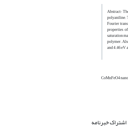
Abstract: The
polyaniline. 
Fourier tran
properties o
saturation ma
polymer. Also
and 4.46 eV, 
CoMnFeO4 nanop
اشتراک خبرنامه