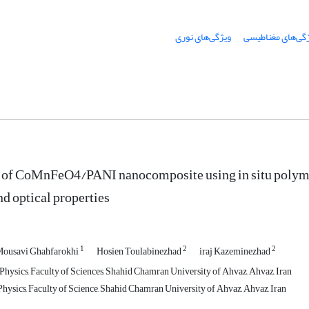
گی‌های مغناطیسی
ویژگی‌های نوری
 of CoMnFeO4/PANI nanocomposite using in situ polymeri
nd optical properties
1
2
2
Mousavi Ghahfarokhi
Hosien Toulabinezhad
iraj Kazeminezhad
Physics, Faculty of Sciences, Shahid Chamran University of Ahvaz, Ahvaz, Iran
hysics, Faculty of Science, Shahid Chamran University of Ahvaz, Ahvaz, Iran