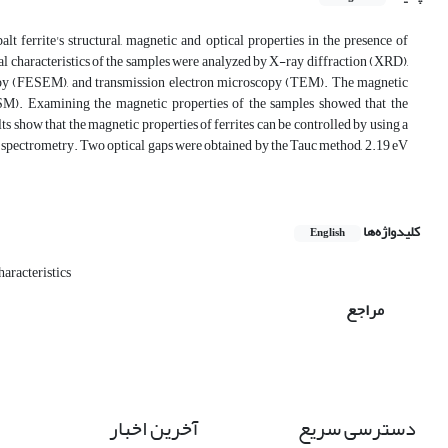
t ferrite's structural, magnetic and optical properties in the presence of
al characteristics of the samples were analyzed by X-ray diffraction (XRD),
copy (FESEM), and transmission electron microscopy (TEM). The magnetic
SM). Examining the magnetic properties of the samples showed that the
s show that the magnetic properties of ferrites can be controlled by using a
n spectrometry. Two optical gaps were obtained by the Tauc method, 2.19 eV
کلیدواژه‌ها
English
haracteristics
مراجع
دسترسی سریع
آخرین اخبار