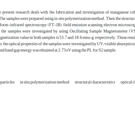
 present research deals with the fabrication and investigation of manganese cobal
The samples were prepared using in situ polymerization method. Then, the structur
sform-infrared spectroscopy (FT-IR), field emission scanning electron micros
f the samples were investigated by using Oscillating Sample Magnetometer (V
gnetization value in both samples is 53.7 and 18.6 emu/g, respectively. These result
, the optical properties of the samples were investigated by UV/visible absorptio
and band gap energy was obtained at 2.73 eV using the PL for S2 sample.
articles
in situ polymerization method
structural characteristics
optical c