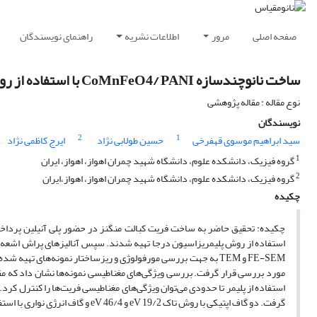
صفحه اصلی
مرور
اطلاعات نشریه
راهنمای نویسندگان
ساخت نانوچندسازه CoMnFeO4/ PANI با استفاده از روش بسپارش درجا و بررسی ویژگی‌های ساختاری، مغناطیسی و نوری آن
نوع مقاله : مقاله پژوهشی
نویسندگان
2
1
سید ابراهیم موسوی قهفرخی
حسین طولابی نژاد
ایرج کاظمی نژاد
1
گروه فیزیک، دانشکده علوم، دانشگاه شهید چمران اهواز، اهواز، ایران
2
گروه فیزیک، دانشکده علوم، دانشگاه شهید چمران اهواز، اهواز،ایران
چکیده
چکیده: تحقیق حاضر به ساخت فریت کبالت منگنز در حضور پلی آنیلین پرداخته
استفاده از پلیمر تا حدودی می‌توان ویژگی‌های مغناطیسی فریت‌ها را کنترل کر
گرفت. دو گاف اپتیکی با روش تاک eV 19/2 و eV 46/4 و گاف انرژی نواری با استفاده از نمودار PL برای نمونه CoMnFeO4 / PANI، eV 73/2 به دست آمده است.