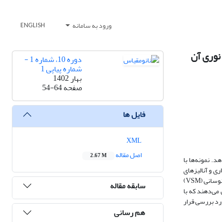
ورود به سامانه
ENGLISH
دوره 10، شماره 1 -
شماره پیاپی 1
بهار 1402
صفحه
54-64
فایل ها
XML
اصل مقاله
2.67 M
. نمونه‌ها با
فوریه- مادون قرمز (FT-IR) به جهت مطالعات ساختاری و آنالیزهای
FE-SEM و TEM به جهت بررسی مورفولوژی و ریزساختار نمونه‌های تهیه شده مورد استفاده قرار گرفت. ویژگی‌های مغناطیسی نمونه‌ها به کمک مغناطیس‌سنج نمونه نوسانی (VSM)
سابقه مقاله
ه ترتیبemu/g 7/53 و 6/18 می‌باشد. این نتایج نشان می‌دهند که با
رد بررسی قرار
هم رسانی