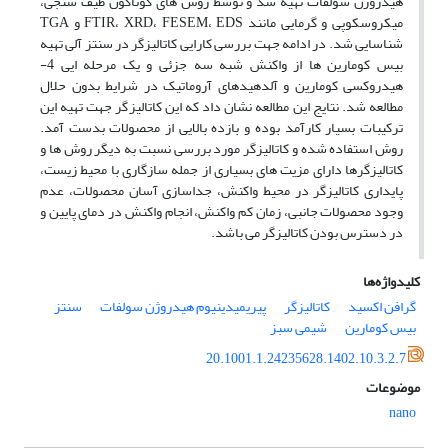
هیدروژن سولفات تهیه شد و توسط روش های گوناگون طیف سنجی،
میکروسکوپی و گرمایی مانند FTIR، XRD، FESEM، EDS و TGA
شناسایی شد. در ادامه جهت بررسی کارایی کاتالیزگر در سنتز آلی تهیه
بیس کومارین ها از واکنش شبه سه جزئی و یک مرحله ایی 4-
هیدروکسی کومارین و آلدهیدهای آروماتیک در شرایط بدون حلال
مطالعه شد. نتایج این مطالعه نشان داد که این کاتالیزگر جهت تهیه این
ترکیبات بسیار کارآمد بوده و بازده بالایی از محصولات بدست آمد.
روش استفاده شده و کاتالیزگر مورد بررسی نسبت به دیگر روش ها و
کاتالیزگرها دارای مزیت های بسیاری از جمله سازگاری با محیط زیست،
پایداری کاتالیزگر در محیط واکنش، جداسازی آسان محصولات، عدم
وجود محصولات جانبی، زمان کم واکنش، انجام واکنش در دمای پایین و
در دسترس بودن کاتالیزگر می باشد.
کلیدواژه‌ها
گرافن اکسید
کاتالیزگر
پیریمیدینیوم هیدروژن سولفات
سنتز
بیس کومارین
شیمی سبز
20.1001.1.24235628.1402.10.3.2.7
موضوعات
nano