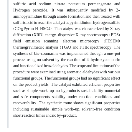
sulfuric acid, sodium nitrate, potassium permanganate, and
Hydrogen peroxide. It was subsequently modified by 2-
aminopyrimidine through amide formation and then treated with
sulfuric acid to reach the catalyst as pyrimidinium hydrogen sulfate
(GO@Pyrim.H-HSO4). The catalyst was characterized by X-ray
diffraction (XRD), energy-dispersive X-ray spectroscopy (EDS),
field emission scanning electron microscopy (FESEM),
thermogravimetric analysis (TGA), and FTIR spectroscopy. The
synthesis of bis-coumarins was implemented through a one-pot
process using no solvent by the reaction of 4-hydroxycoumarin
and functionalized benzaldehydes. The scope and limitations of the
procedure were examined using aromatic aldehydes with various
functional groups. The functional groups had no significant effect
on the product yields. The catalyst exhibited efficient properties
such as simple work-up, no byproducts, sustainability, nonmetal
and safe components, stability under reaction conditions, and
recoverability. The synthetic route shows significant properties
including sustainable, simple work-up, solvent-free condition,
short reaction times, and no by-product.