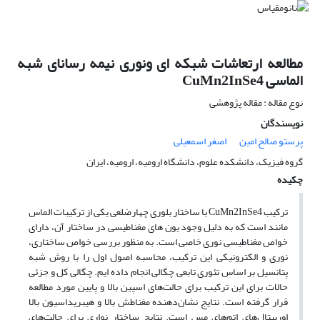
مطالعه ارتعاشات شبکه ای ونوری نیمه رسانای شبه
الماسی CuMn2InSe4
نوع مقاله : مقاله پژوهشی
نویسندگان
پرستو صالح امین
اصغر اسمعیلی
گروه فیزیک، دانشکده علوم، دانشگاه ارومیه، ارومیه، ایران
چکیده
ترکیب CuMn2InSe4 با ساختار بلوری چهارضلعی یکی از ترکیبات الماس
مانند است که به دلیل وجود یون های مغناطیسی در ساختار آن، دارای
خواص مغناطیسی نوری خاصی است. به منظور بررسی خواص ساختاری،
نوری و الکترونیکی این ترکیب، محاسبه اصول اول را با روش شبه
پتانسیل بر اساس تئوری تابعی چگالی انجام داده ایم. چگالی کل و جزئی
حالات برای این ترکیب برای حالت‌های اسپین بالا و پایین مورد مطالعه
قرار گرفته است. نتایج نشان‌دهنده مغناطش بالا و هیبریداسیون بالا
اوربیتال‌های اتم‌های مس است. نتایج ساختار نواری برای حالت‌های