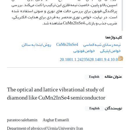
اسپین بالا و پایین، خاصیت نیمه فلزی این ترکیب را ثابت می‌کند. بررسی
پراکندگی فونون برای بررسی حالت های نوری و صوتی استفاده شده
است. در نهایت، خواص نوری منحصر به فردی برای هدایت الکتریکی،
ضریب جذب و بازتاب CuMn2InSe4 مشاهده شد.
کلیدواژه‌ها
نیمه رسانای شبه الماسی
CuMn2InSe4
روش ابتدا به ساکن
خواص اپتیکی
خواص فونونی
20.1001.1.24235628.1401.9.4.10.0
عنوان مقاله
English
The optical and lattice vibrational study of
diamond like CuMn2InSe4 semiconductor
نویسندگان
English
parastoo salehamin
Asghar Esmaeili
Department of physics of Urmia University, Iran