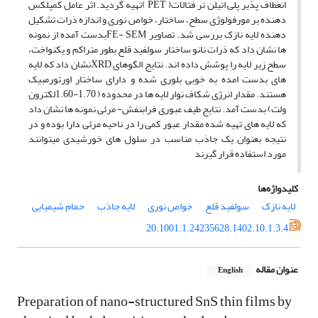
انعطاف پذیر پلی اتیلن تر فتالات( PET )تهیه گردید. اثر عامل کمپلکس
دهنده بر مورفولوژی سطح، ساختار، خواص نوری و اندازه ذرات تشکیل
دهنده لایه نازک بررسی شد. تصاویر FE- SEMبدست آمده از نمونه
ها نشان داد که ذرات نانو ساختار سولفید قلع بطور متراکم و یکنواخت،
سطح زیر لایه را پوشش داده اند. نتایج الگوهای XRDنشان داد که لایه
های بدست امده به خوبی بلوری شده و دارای ساختار اورتورمبیک
هستند. مقدار انرژی شکاف نوار لایه ها در محدوده ( 1.70-1.60لکترون
ولت) بدست آمد. نتایج طیف عبوری فرابنفش- مرئی نمونه ها نشان داد
که لایه های تهیه شده مقدار عبور کمی را در ناحیه مرئی دارا بوده و در
نتیجه بعنوان یک جاذب مناسب در سلول های خورشیدی میتوانند
مورد استفاده قرار گیرند
کلیدواژه‌ها
لایه نازک
سولفید قلع
خواص نوری
لایه جاذب
حمام شیمیایی
20.1001.1.24235628.1402.10.1.3.4
عنوان مقاله
English
Preparation of nano-structured SnS thin films by