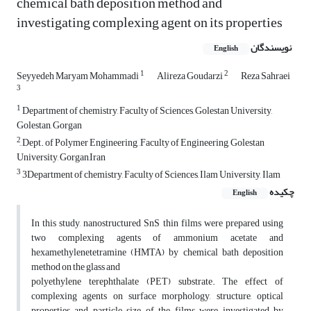
chemical bath deposition method and
investigating complexing agent on its properties
نویسندگان
English
1
2
Seyyedeh Maryam Mohammadi
Alireza Goudarzi
Reza Sahraei
3
1
Department of chemistry, Faculty of Sciences, Golestan University,
Golestan, Gorgan
2
ِDept. of Polymer Engineering, ,Faculty of Engineering, Golestan
University, Gorgan,Iran
3
3Department of chemistry, Faculty of Sciences, Ilam University, Ilam
چکیده
English
In this study, nanostructured SnS thin films were prepared using
two complexing agents of ammonium acetate and
hexamethylenetetramine (HMTA) by chemical bath deposition
method on the glass and
polyethylene terephthalate (PET) substrate. The effect of
complexing agents on surface morphology, structure, optical
properties and particle size of the films were investigated by