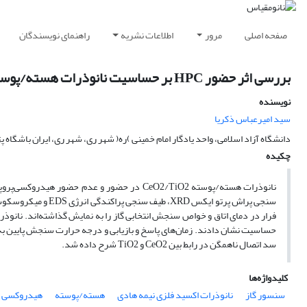
صفحه اصلی
مرور
اطلاعات نشریه
راهنمای نویسندگان
بررسی اثر حضور HPC بر حساسیت نانوذرات هسته/پوسته CeO2/TiO2 برای سنجش VOCs در دمای محیط
نویسنده
سید امیرعباس ذکریا
دانشگاه آزاد اسلامی، واحد یادگار امام خمینی )ره( شهر ری، شهر ری، ایران باشگاه پ
چکیده
حساسیت نشان دادند. زمان‌های پاسخ و بازیابی و درجه حرارت سنجش پایین ب
سد اتصال ناهمگن در رابط بین CeO2 و TiO2 شرح داده شد.
کلیدواژه‌ها
سنسور گاز
نانوذرات اکسید فلزی نیمه هادی
هسته/پوسته
هیدروکسی پروپ