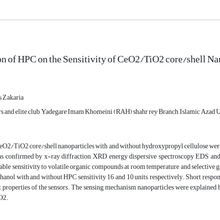
on of HPC on the Sensitivity of CeO2/TiO2 core/shell 
 Zakaria
s and elite club, Yadegare Imam Khomeini (RAH) shahr rey Branch, Islamic Azad Un
CeO2/TiO2 core/shell nanoparticles with and without hydroxypropyl cellulose were
s confirmed by x-ray diffraction XRD, energy dispersive spectroscopy EDS and
able sensitivity to volatile organic compounds at room temperature and selective
anol with and without HPC sensitivity 16 and 10 units, respectively. Short respo
roperties of the sensors. The sensing mechanism nanoparticles were explained bas
O2.