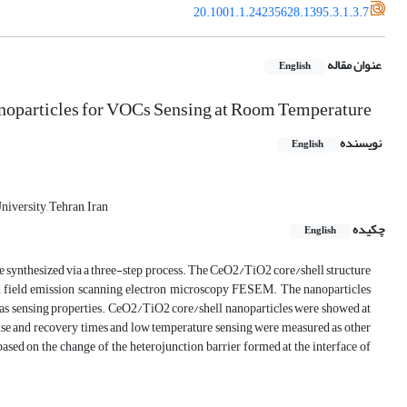
20.1001.1.24235628.1395.3.1.3.7
عنوان مقاله
English
Nanoparticles for VOCs Sensing at Room Temperature
نویسنده
English
iversity, Tehran, Iran
چکیده
English
 synthesized via a three-step process. The CeO2/TiO2 core/shell structure
 field emission scanning electron microscopy FESEM. The nanoparticles
 gas sensing properties. CeO2/TiO2 core/shell nanoparticles were showed at
nse and recovery times and low temperature sensing were measured as other
ed on the change of the heterojunction barrier formed at the interface of