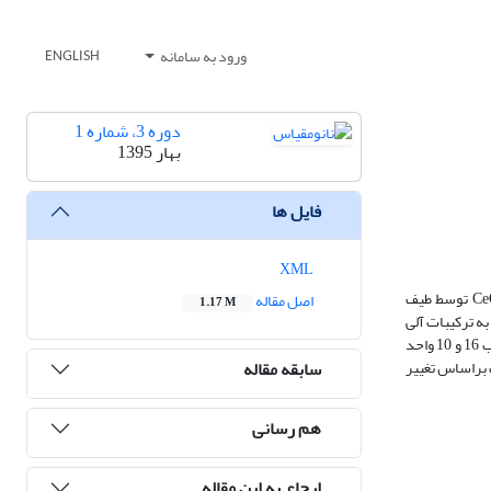
ورود به سامانه
ENGLISH
دوره 3، شماره 1
بهار 1395
فایل ها
XML
نانوذرات هسته/پوسته CeO2/TiO2 در حضور و عدم حضور هیدروکسی‌پروپیل‌سلولز طی فرآیند سه مرحله‌ای سنتز شد. تشکیل ساختار هسته/پوسته CeO2/TiO2 توسط طیف
اصل مقاله
1.17 M
ات حساسیت قابل توجهی را به ترکیبات آلی
فرار در دمای اتاق و خواص سنجش انتخابی گاز را به نمایش گذاشته‌اند. نانوذرات هسته/پوسته CeO2/TiO2 در غلظت ppm340 در حضور و عدم حضور HPC به ترتیب 16 و 10 واحد
سابقه مقاله
 براساس تغییر
هم رسانی
ارجاع به این مقاله