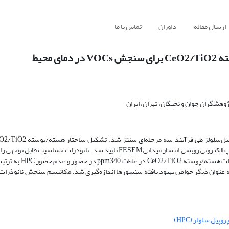
ارسال مقاله
داوران
تماس با ما
ژوهشگران جوان و نخبگان، تهران، ایران
سنجی پراش پرتو ایکس XRD، طیف سنجی پراکندگی انرژی EDS و میکروسکوپ الکترونی روبشی انتشار میدانی FESEM تایید شد. نانوذر
ه عنوان دیگر خواص بهبود یافته سنسورها اندازه‌گیری شد. مکانیسم سنجش نانوذرات
یل سلولز (HPC)