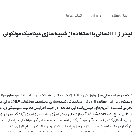
ارسال مقاله
داوران
تماس با ما
امیک مولکولی
ول‌های قرمز است که در فرایندهای فیزیولوژیکی و پاتولوژیکی مختلفی شرکت دارد. این آنزیم به‌طور 
برگشت‌پذیر دی‌اکسید کربن را نیز کاتالیز می‌کند. با توجه ‌
ربی گذشته، آنزیم‌های جهش‌یافته این مطالعه، در جهت افزایش فعالیت سینتیکی و یا تغی
 هستند. در ابتدا مطالعات مکانیک کوانتومی و سپس MD انجام شد. طبق نتایج، مشاهده شد که آنزیم طبیعی ازنظر انرژی پتانسیل و انرژی آزاد
 توجه ‏به RMSD،RMSF وRg مشخص شد آنزیم جهش‌یافته‌ای که بر فعالیت آنزیم تأثیرگذار است نسبت به سایر آنزیم‌ها دارای پاید
رگذار بودند، نسبت به دو آنزیم قبل، پایداری کمتر و نوسانات و سطح انرژی پتانسیل ب