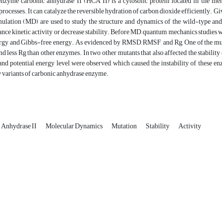
zyme carbonic anhydrase II (HCA II) is a cytosolic protein located in the memb
processes. It can catalyze the reversible hydration of carbon dioxide efficiently. G
ulation (MD) are used to study the structure and dynamics of the wild-type and
ce kinetic activity or decrease stability. Before MD, quantum mechanics studies w
rgy and Gibbs-free energy. As evidenced by RMSD, RMSF, and Rg, One of the mutate
and less Rg than other enzymes. In two other mutants that also affected the stabilit
 and potential energy level were observed, which caused the instability of these e
 variants of carbonic anhydrase enzyme.
 Anhydrase II
Molecular Dynamics
Mutation
Stability
Activity