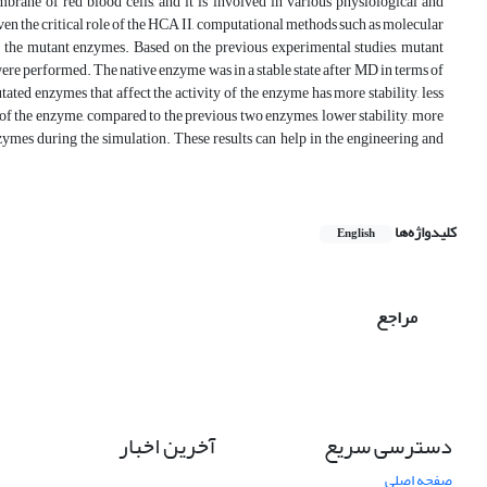
rane of red blood cells, and it is involved in various physiological and
iven the critical role of the HCA II, computational methods such as molecular
 the mutant enzymes. Based on the previous experimental studies, mutant
ere performed. The native enzyme was in a stable state after MD in terms of
d enzymes that affect the activity of the enzyme has more stability, less
y of the enzyme, compared to the previous two enzymes, lower stability, more
nzymes during the simulation. These results can help in the engineering and
کلیدواژه‌ها
English
مراجع
دسترسی سریع
آخرین اخبار
صفحه اصلی