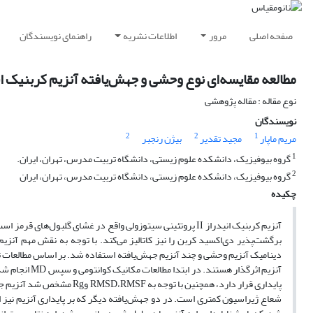
صفحه اصلی
مرور
اطلاعات نشریه
راهنمای نویسندگان
مطالعه مقایسه‌ای نوع وحشی و جهش‌یافته آنزیم کربنیک انیدراز II انسانی با استفاده از شبیه‌سازی دین
نوع مقاله : مقاله پژوهشی
نویسندگان
2
2
1
مریم ماپار
مجید تقدیر
بیژن رنجبر
1
گروه بیوفیزیک، دانشکده علوم زیستی، دانشگاه تربیت مدرس، تهران، ایران.
2
گروه بیوفیزیک، دانشکده علوم زیستی، دانشگاه تربیت مدرس، تهران، ایران
چکیده
آنزیم کربنیک انیدراز II پروتئینی سیتوزولی واقع در غشای گلب
دینامیک آنزیم وحشی و چند آنزیم‌ جهش‌یافته استفاده شد. بر اساس مطالعات تج
آنزیم اثرگذار
پایداری قرار دارد، همچنین با
شعاع ژیراسیون کمتری است. در دو جهش‌یافته دیگر که بر پایداری آنزیم نیز اث