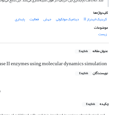
شد، که باعث ناپایداری این آنزیم‏ها در طول شبیه‌سازی می‌شد. این نتایج می‌تو
کلیدواژه‌ها
کربنیک انیدراز II
دینامیک مولکولی
جهش
فعالیت
پایداری
موضوعات
زیست
عنوان مقاله
English
ase II enzymes using molecular dynamics simulation
نویسندگان
English
n
چکیده
English