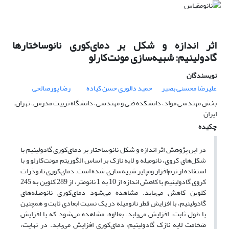
اثر اندازه و شکل بر دمای‌کوری نانوساختارها
گادولینیم: شبیه‌سازی مونت‌کارلو
نویسندگان
علیرضا محسنی بصیر
حمید دالوری حسن کیاده
رضا پورصالحی
بخش مهندسی مواد، دانشکده فنی و مهندسی، دانشگاه تربیت مدرس، تهران،
ایران
چکیده
در این پژوهش اثر اندازه و شکل نانوساختار بر دمای‌کوری گادولینیم با
شکل‌های کروی، نانومیله و لایه نازک بر اساس الگوریتم مونت‌کارلو و با
استفاده از نرم‌افزار ومپایر شبیه‌سازی شده است. دمای‌کوری نانوذرات
کروی گادولینیم با کاهش اندازه از 10 به 1 نانومتر، از 289 کلوین به 245
کلوین کاهش می‌یابد. مشاهده می‌شود دمای‌کوری نانومیله‌های
گادولینیم، با افزایش قطر نانومیله در یک نسبت ابعادی ثابت و همچنین
با طول ثابت، افزایش می‌یابد. بعلاوه، مشاهده می‌شود که با افزایش
ضخامت لایه نازک گادولینیم، دمای‌کوری افزایش می‌یابد. در نهایت،