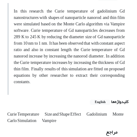
In this research, the Curie temperature of gadolinium Gd
nanostructures with shapes of nanoparticle, nanorod, and thin film
were simulated based on the Monte Carlo algorithm via Vampire
software. Curie temperature of Gd nanoparticles decreases from
289 K to 245 K by reducing the diameter size of Gd nanoparticle
from 10 nm to 1 nm. It has been observed that with constant aspect
ratio and also in constant length, the Curie temperature of Gd
nanorod increase by increasing the nanorod diameter. In addition,
the Curie temperature increases by increasing the thickness of Gd
thin film. Finally, results of this simulation are fitted on proposed
equations by other researcher to extract their corresponding
constants.
کلیدواژه‌ها
English
Curie Temperature
Size and Shape Effect
Gadolinium
Monte
Carlo Simulation
Vampire
مراجع