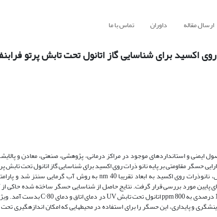
ارسال مقاله
داوران
تماس با ما
روی اکسید برای شناسایی گاز اتانول تحت تابش پرتو فرابن
ول ایمنی و استانداردهای موجود در مراکز درمانی، پژوهشی، صنعتی، معادن و پالایشگا
ی حسگر مقاومتی بر پایه نانو ذرات روی اکسید برای شناسایی گاز اتانول تحت تابش پر
دمای پایین تعریف شد. برای ساخت قطعات حسگری مورد نیاز در این پژوهش، نانوذرات روی اکسید به ابعاد تقریبا nm 40 به رو
ای پایین مورد بررسی قرار گرفت. نتایج حاصل از شناسایی حسگر ساخته شده حاکی از 
حسگر حساسیت قابل توجهی را به گاز اتانول نشان می­ دهد. حساسیت 40 و 113 درصدی به m 800
گری و پایداری، این حسگر را برای استفاده در محیط­هایی که امکان اندازه­گیری تحت دم