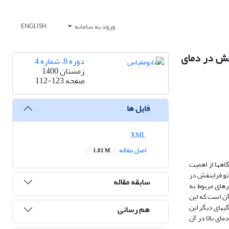
ورود به سامانه
ENGLISH
فش در دمای
دوره 8، شماره 4
زمستان 1400
صفحه
112-123
فایل ها
XML
اصل مقاله
1.81 M
ه­ها از اهمیت
تو فرابنفش در
سابقه مقاله
ش آب­ گرمایی سنتز شد و پارامترهای مربوط به
آن است که این
pp اتانول تحت تابش UV در دمای اتاق و دمای C° 80 بدست آمد. ویژگی­های دیگر این
هم رسانی
ای بالا در آن