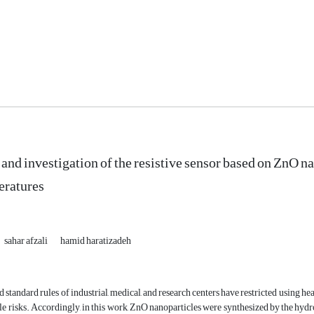
 and investigation of the resistive sensor based on ZnO n
eratures
sahar afzali
hamid haratizadeh
d standard rules of industrial, medical, and research centers have restricted using h
le risks. Accordingly, in this work, ZnO nanoparticles were synthesized by the hyd