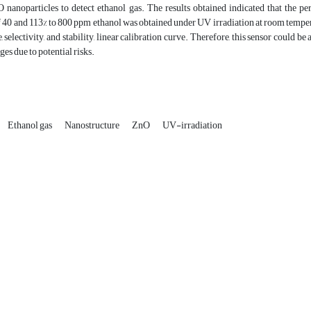
 nanoparticles to detect ethanol gas. The results obtained indicated that the p
f 40 and 113% to 800 ppm ethanol was obtained under UV irradiation at room temperatu
, selectivity, and stability, linear calibration curve. Therefore, this sensor could
es due to potential risks.
Ethanol gas
Nanostructure
ZnO
UV-irradiation