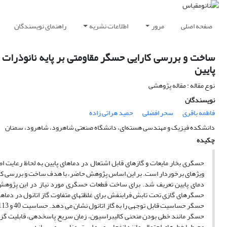
صفحه اصلی
مرور
اطلاعات نشریه
راهنمای نویسندگان
ساخت و بررسی کارایی حسگر مقاومتی بر پایه نانوذرات 
پایین
نوع مقاله : مقاله پژوهشی
نویسندگان
فاطمه باقری
سحر افضلی
حمید هراتی زاده
دانشکده فیزیک و مهندسی هسته‌ای، دانشگاه صنعتی شاهرود، شاهرود، سمنان
چکیده
حسگری بخار مایعات و گازهای قابل اشتعال در دماهای پایین به لحاظ رعایت اص
ویژه­ای برخوردار است. بر این اساس پژوهش حاضر، با هدف ساخت و بررسی کارای
حسگرهای گازی تحت تابش فرابنفش برای غلظت­های متفاوت گاز اتانول در دماه
حسگر مانند خطی بودن منحنی کالیبراسیون، زمان سریع پاسخ­دهی، قابلیت گزینش­
محیط با خطرهای احتمالی مانند انفجار روبرو است، مناسب می­ سازد.