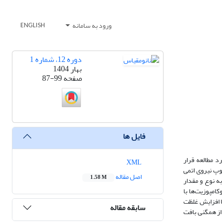
ورود به سامانه
ENGLISH
دوره 12، شماره 1
بهار 1404
صفحه
87-99
فایل ها
ا مورد مطالعه قرار
XML
) و خواص ریخت شناسی آنها با میکروسکوپ الکترونی روبشی (SEM) و میکروسکوپ نیروی اتمی
اصل مقاله
1.58 M
این خواص به نوع و مقدار
امپوزیت‌ها با
شان داد که با افزایش غلظت
سابقه مقاله
وزیت-ها درجه بالایی از همگنی بافت