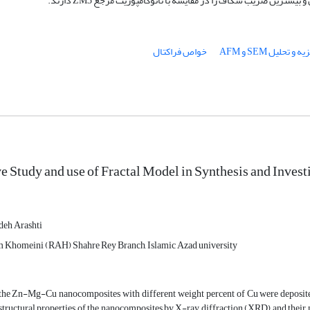
ه و تحلیل SEM و AFM
خواص فراکتال
 Study and use of Fractal Model in Synthesis and Inves
eh Arashti
Khomeini (RAH) Shahre Rey Branch, Islamic Azad university
, the Zn-Mg-Cu nanocomposites with different weight percent of Cu were deposite
 structural properties of the nanocomposites by X-ray diffraction (XRD) and the