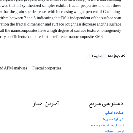
d that all synthesized samples exhibit fractal properties and that these
w that the grain size decreases with increasing weight percent of Cu doping.
hm between 2 and 3, indicating that Df is independent of the surface scan
ration, the fractal dimension and surface roughness decrease and the surface
 all the nanocomposites have a high degree of surface texture homogeneity
rity coefficients compared to the reference nanocomposite ZM3.
کلیدواژه‌ها
English
d AFM analyses
Fractal properties
دسترسی سریع
آخرین اخبار
صفحه اصلی
درباره نشریه
اعضای هیات تحریریه
ارسال مقاله