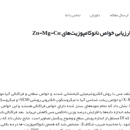
ارسال مقاله
داوران
تماس با ما
بی خواص نانوکامپوزیت‌های Zn-Mg-Cu
وزیت‌های Zn-Mg-Cu با درصدهای وزنی مختلف مس با روش الکتروشیمیایی لایه‌نشانی شدند و خواص سطحی و فراکتالی آنه
گرفتند. خواص ساختاری نانوکامپوزیت‌ها با استفاده از پراش اشعه ایکس (X-Ray
(AFM) ارزیابی شدند. تجزیه و تحلیل آماری بر اساس تصاویر سه بعدی AFM نشان داد که تمام نمونه‌های سنتز شده دارای خواص فراکتالی هستند و 
، اندازه دانه‌ها با افزایش درصد وزنی ناخالصی مس کاهش می‌یابد. بعد فراکتالی نانوک
استفاده از روش الگوریتم شمارش جعبه بین 2 و 3 اندازه‌گیری شد و نشان داد که Df مستقل از اندازه روبش سطح و وضوح پیکسل تصاویر است. نتایج ن
مس، بعد فراکتالی و زبری سطح کاهش می‌یابد و مکان نگاری سطح منظم تر می‌شود. با محاسبه ضریب شکاف β ، مشخص شد که همه‌ی نانوکامپ