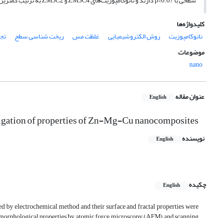
سطحی با β<0.07 دارند و نانوکامپوزیت‌های ZM3C4 و ZM3C2 به ترتیب کمترین و بیشترین ضریب شکاف را در مقایسه با نانوکامپوزیت مرجع ZM3 دارند.
کلیدواژه‌ها
نانوکامپوزیت
روش الکتروشیمیایی
غلظت مس
ریخت شناسی سطح
تجزی
موضوعات
nano
عنوان مقاله
English
tigation of properties of Zn-Mg-Cu nanocomposites
نویسنده
English
چکیده
English
d by electrochemical method and their surface and fractal properties were
ir morphological properties by atomic force microscopy (AFM) and scanning