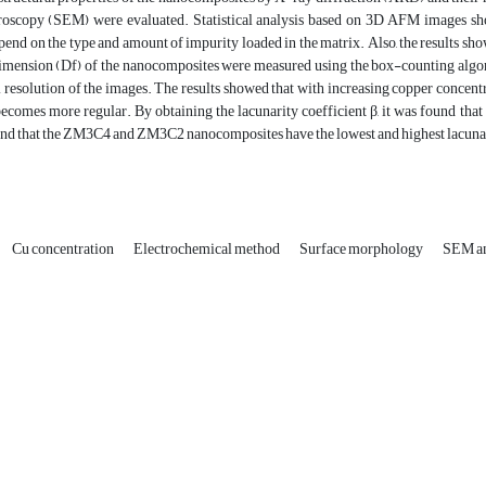
roscopy (SEM) were evaluated. Statistical analysis based on 3D AFM images showe
pend on the type and amount of impurity loaded in the matrix. Also, the results sho
imension (Df) of the nanocomposites were measured using the box-counting algorit
l resolution of the images. The results showed that with increasing copper concent
comes more regular. By obtaining the lacunarity coefficient β, it was found that
and that the ZM3C4 and ZM3C2 nanocomposites have the lowest and highest lacuna
Cu concentration
Electrochemical method
Surface morphology
SEM an