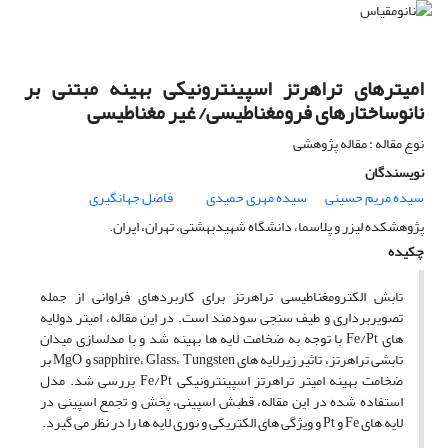
امیترهای تراهرتز اسپینترونیکی بهینه مبتنی بر
نانوساختارهای فرومغناطیسی/ غیر مغناطیسی
نوع مقاله : مقاله پژوهشی
نویسندگان
سیده مریم حسینی
سیده مهری حمیدی
فاضل جهانگیری
پژوهشکده لیزر و پلاسما، دانشگاه شهیدبهشتی، تهران، ایران.
چکیده
تابش الکترومغناطیسی تراهرتز برای کاربردهای فراوانی از جمله
تصویربرداری و طیف سنجی سودمند است. در این مقاله، امیتر دولایه
ه­ای Fe/Pt با توجه به ضخامت لایه ­ها بهینه شد و با مدل­سازی میدان
تابشی تراهرتز، تاثیر زیرلایه ­های sapphire، Glass، Tungsten و MgO بر
ضخامت بهینه امیتر تراهرتز اسپینترونیکی Fe/Pt بررسی شد. مدل
استفاده شده در این مقاله، قطبش اسپینی، پخش و تجمع اسپینی در
لایه­ های Fe و Pt و ویژگی های الکتریکی و نوری لایه­ ها را در نظر می ­گیرد.