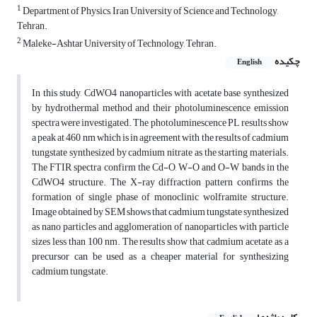
1
Department of Physics, Iran University of Science and Technology,
Tehran.
2
Maleke-Ashtar University of Technology, Tehran.
چکیده
English
In this study, CdWO4 nanoparticles with acetate base synthesized
by hydrothermal method and their photoluminescence emission
spectra were investigated. The photoluminescence PL results show
a peak at 460 nm which is in agreement with the results of cadmium
tungstate synthesized by cadmium nitrate as the starting materials.
The FTIR spectra confirm the Cd-O, W-O and O-W bands in the
CdWO4 structure. The X-ray diffraction pattern confirms the
formation of single phase of monoclinic wolframite structure.
Image obtained by SEM shows that cadmium tungstate synthesized
as nano particles and agglomeration of nanoparticles with particle
sizes less than 100 nm. The results show that cadmium acetate as a
precursor can be used as a cheaper material for synthesizing
cadmium tungstate.