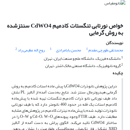
خواص نورتابی تنگستات کادمیم CdWO4 سنتزشده
به روش گرمابی
نویسندگان
2
1
1
محمدتقی طورچی مقدم
محسن بابامرادی
روح اله عظیمی راد
1
دانشکده فیزیک، دانشگاه علم و صنعت ایران، تهران
2
گروه نانوفیزیک، دانشگاه صنعتی مالک اشتر، تهران
چکیده
دراین پژوهش نانوذرات CdWO4با پیش ماده استات کادمیم به روش
گرمابی هیدروترمال سنتز شد. نتایج به‌دست ‌آمده از آنالیز PL نشان
داد طیف نورتابی نانو ذرات کادمیم تنگستات تهیه ‌شده با پیش‌ماده
کادمیم استات یک قله در حدود 460 نانومتر دارد که با طیف نورتابی
نانوذرات تولید شده با پیش‌ماده نیترات کادمیم در پژوهش‌های مشابه
مطابقت دارد. طیف FTIR وجود پیوندهای Cd-O، W-O و O-W را در
ساختار CdWO4 تائید می‌کند. الگوی پراش به دست آمده از آنالیز
XRD تشکیل فاز تک‌میلی مونوکلینیک ولفارمیت را نشان می‌دهد.