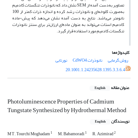
تصاویر به‌دست آمده از SEM نشان داد که نانوذرات تنگستات کادمیم
به‌صورت کلوخه‌ای و نانوذرات رشد کرده و اندازه‌ ذرات کمتر از 100
نانومتر می‌باشد. نتایج به دست آمده نشان می‌دهد که پیش-ماده
کادمیم استات می‌تواند به‌ عنوان ماده‌ای ارزان‌تر برای سنتز نانوذرات
تنگستات کادمیم مورد استفاده قرار گیرد.
کلیدواژه‌ها
روش گرمابی
نانوذرات CdWO4
نورتابی
20.1001.1.24235628.1395.3.3.6.4
عنوان مقاله
English
Photoluminescence Properties of Cadmium
Tungstate Synthesized by Hydrothermal Method
نویسندگان
English
1
1
2
M T. Tourchi Moghadam
M. Babamoradi
R. Azimirad