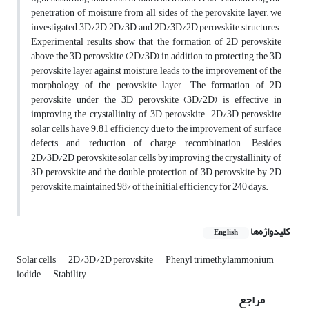
penetration of moisture from all sides of the perovskite layer, we
investigated 3D/2D, 2D/3D and 2D/3D/2D perovskite structures.
Experimental results show that the formation of 2D perovskite
above the 3D perovskite (2D/3D) in addition to protecting the 3D
perovskite layer against moisture, leads to the improvement of the
morphology of the perovskite layer. The formation of 2D
perovskite under the 3D perovskite (3D/2D) is effective in
improving the crystallinity of 3D perovskite. 2D/3D perovskite
solar cells have 9.81 efficiency due to the improvement of surface
defects and reduction of charge recombination. Besides,
2D/3D/2D perovskite solar cells by improving the crystallinity of
3D perovskite and the double protection of 3D perovskite by 2D
perovskite, maintained 98% of the initial efficiency for 240 days.
کلیدواژه‌ها
English
Solar cells
2D/3D/2D perovskite
Phenyl trimethylammonium
iodide
Stability
مراجع