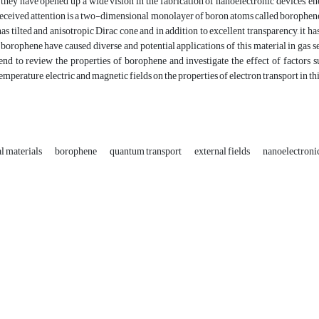
 they have opened up a wide vision in the fabrication of nanoelectronic devices, e
received attention is a two-dimensional monolayer of boron atoms called borophen
as tilted and anisotropic Dirac cone and in addition to excellent transparency, it h
 borophene have caused diverse and potential applications of this material in gas se
end to review the properties of borophene and investigate the effect of factors su
emperature, electric and magnetic fields on the properties of electron transport in th
 materials
borophene
quantum transport
external fields
nanoelectroni