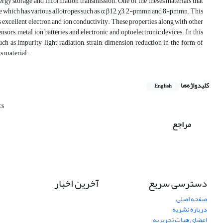
nergy storage and information transmission. One of the theses materials that
e which has various allotropes such as α, β12, χ3, 2-pmmn and 8-pmmn. This
as excellent electron and ion conductivity. These properties along with other
nsors, metal ion batteries and electronic and optoelectronic devices. In this
ch as impurity, light radiation, strain, dimension reduction in the form of
is material.
کلیدواژه‌ها
English
cs
مراجع
دسترسی سریع
آخرین اخبار
صفحه اصلی
درباره نشریه
اعضای هیات تحریریه