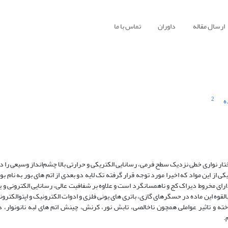
ارسال مقاله
داوران
تماس با ما
2
ه
 نواری خطی نزدیک سطح فرمی، رسانایی الکتریکی و حرارتی بالا چشم‌انداز وسیعی را 
کی از این مواد که اخیرا مورد توجه قرار گرفته تک لایه دو بعدی از اتم های بور به نام 
مله α، β12، χ3 و 8-pmmn می باشد. بوروفین دارای مخروط دیراک کج و ناهمسانگرد است و علاوه بر شفافیت عالی، رسانایی الکترو
قوه‌ این ماده در حسگرهای گازی، باتری های یونی فلزی و ادوات الکترونیک و اپتوالکتر
و تاثیر عواملی همچون ناخالصی، تابش نور، کرنش، چینش اتم های لبه نانونوار، د
.