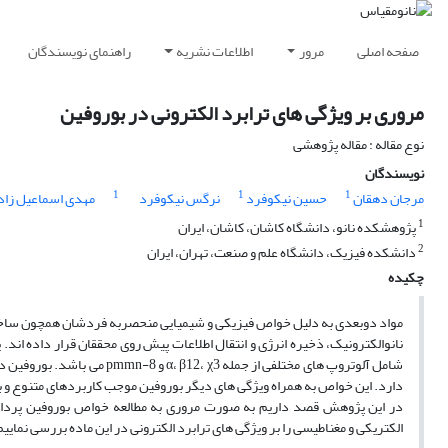
صفحه اصلی
مرور
اطلاعات نشریه
راهنمای نویسندگان
مروری بر ویژگی های ترابرد الکترونی در بوروفین
نوع مقاله : مقاله پژوهشی
نویسندگان
1
1
1
مرجان دهقان
حسین نیکوفرد
نرگس نیکوفرد
مهدی اسماعیل زاد
1
پژوهشکده نانو، دانشگاه کاشان، کاشان، ایران
2
دانشکده فیزیک، دانشگاه علم و صنعت، تهران، ایران
چکیده
مواد دوبعدی به دلیل خواص فیزیکی و شیمیایی منحصربه فردشان همچون ساختار
نانوالکترونیک، ذخیره انرژی و انتقال اطلاعات پیش روی محققان قرار داده اند. ی
شامل آلوتروپ های مختلفی از ج
دارد. این خواص به همراه ویژگی های دیگر بوروفین موجب کاربردهای متنوع و بال
در این پژوهش قصد داریم به صورت مروری به مطالعه خواص بوروفین پرداخته 
الکتریکی و مغناطیسی را بر ویژگی های ترابرد الکترونی در این ماده بررسی نماییم