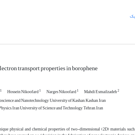
نیک
lectron transport properties in borophene
1
1
1
2
Hossein Nikoofard
Narges Nikoofard
Mahdi Esmailzadeh
noscience and Nanotechnology, University of Kashan, Kashan, Iran
hysics, Iran University of Science and Technology, Tehran, Iran
nique physical and chemical properties of two-dimensional (2D) materials, such a