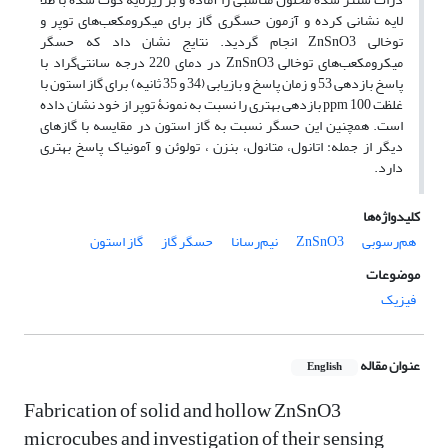
لایه نشانی کرده و آزمون حسگری گاز برای میکرومکعب‌های توپر و
توخالی ZnSnO3 انجام گردید. نتایج نشان داد که حسگر
میکرومکعب‌های توخالی ZnSnO3 در دمای 220 درجه سانتی‌گراد با
پاسخ بازدهی 53 و زمان پاسخ و بازیابی (34 و 35 ثانیه) برای گاز استون با
غلظت ppm 100 بازدهی بهتری را نسبت به نمونۀ توپر از خود نشان داده
است. همچنین این حسگر نسبت به گاز استون در مقایسه با گازهای
دیگر از جمله: اتانول، متانول، بنزن ، تولوئن و آمونیاک پاسخ بهتری
دارد.
کلیدواژه‌ها
هم‌رسوبی
ZnSnO3
نیم‌رسانا
حسگر گاز
گاز استون
موضوعات
فیزیک
عنوان مقاله
English
Fabrication of solid and hollow ZnSnO3
microcubes and investigation of their sensing