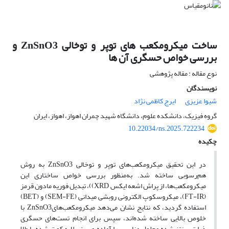
ساخت میکرومکعب های توپر و توخالی ZnSnO3 و
بررسی خواص حسگری آن ها
نوع مقاله : مقاله پژوهشی
نویسندگان
شیوا عزیزی
ایرج کاظمی نژاد
گروه فیزیک، دانشکده علوم، دانشگاه شهید چمران اهواز، اهواز، ایران
10.22034/ns.2025.722234
چکیده
در این تحقیق میکرومکعب‌های توپر و توخالی ZnSnO3 به روش
هم‌رسوبی ساخته شد. به‌منظور بررسی خواص ساختاری این
میکرومکعب‌ها، از پراش اشعه ایکس XRD))، تبدیل فوریه مادون قرمز
(FT-IR)، میکروسکوپ الکترونی روبشی میدانی (SEM-FE) و (BET)
استفاده گردید، که نتایج نشان می‌دهد میکرومکعب‌هایZnSnO3 با
خلوص بالایی ساخته شده‌اند، سپس برای انجام تست‌های حسگری
ذرات سنتز شده محلول مناسبی را آماده و بر زیرلایه کوت شده با طلا