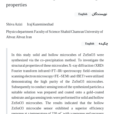
properties
نویسندگان
English
Shiva Azizi
Iraj Kazeminezhad
Physics department, Faculty of Science, Shahid Chamran University of
Ahvaz, Ahvaz, Iran
چکیده
English
In this study, solid and hollow microcubes of ZnSnO3 were
synthesized via the co-precipitation method. To investigate the
structural properties of these microcubes, X-ray diffraction (XRD),
Fourier transform infrared (FT-IR) spectroscopy, field-emission
scanning electron microscopy (FE-SEM), and (BET) were utilized,
demonstrating the high purity of the ZnSnO3 microcubes.
Subsequently, to conduct sensing tests of the synthesized particles, a
suitable solution was prepared and coated onto a gold-coated
substrate, and gas sensing tests were performed for solid and hollow
ZnSnO3 microcubes. The results indicated that the hollow
ZnSnO3 microcube sensor exhibited a superior efficiency
response at a temperature of 220 oC, with a response and recovery