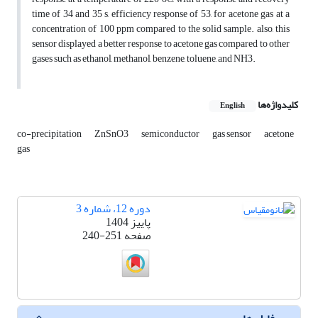
time of 34 and 35 s, efficiency response of 53, for acetone gas at a
concentration of 100 ppm compared to the solid sample. also, this
sensor displayed a better response to acetone gas compared to other
gases such as ethanol, methanol, benzene, toluene, and NH3.
کلیدواژه‌ها
English
co-precipitation
ZnSnO3
semiconductor
gas sensor
acetone
gas
دوره 12، شماره 3
پاییز 1404
صفحه
240-251