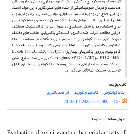
توسعه نانوحسگرهای پزشکی است. تصویربرداری زیستی­، دارورسانی
هدفمند و درمان فتودینامیکی از جنبه های اصلی کاربرد این مواد است.
توانایی تجمع در تومورها، سمیت سلولی، توانایی اتصال با رادیو ایزوتوپ
­ها و رفتار فلورسانس عواملی هستند که تعیین کننده نوع نقاط کوانتومی
برای استفاده در پزشکی هسته­ای به عنوان عوامل ترانوستیک هستند.
در این مطالعه­، اثرات
ضد باکتری (کشندگی باکتریایی) غلظت های مختلف
نمونه ­های نقاط کوانتومی کادمیوم تلورید/کادمیم سولفید، نقاط
کوانتومی کادمیوم تلورید و نقاط کوانتومی کادمیوم تلوریدآلاییده با
گادولینیم برروی باکتری­های بیماریزا E. coli (PTCC 1330)، S. typhi
(PTCC 1609)، و P. aeruginosa (PTCC 1707) بررسی شد. نتایج نشان
داد که تغییر ساختارهای هسته/ پوسته نقاط کوانتومی، به طور قابل
توجهی بر سمیت آنها تأثیر می گذارد.
کلیدواژه‌ها
نقاط کوانتومی
کادمیوم تلورید
اثر ضد باکتری
20.1001.1.24235628.1400.8.4.5.0
عنوان مقاله
English
Evaluation of toxicity and antibacterial activity of