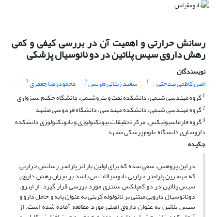
رسانش حرارتی و اهمیت آن در بررسی کیفی و کمی
رهش داروی سیس پلاتین در دو نانوسیال پزشکی
نویسندگان
3
2
1
امین کاظمی بیدختی
سعید زینالی هریس
محمودرضا جعفری
1
گروه مهندسی شیمی، دانشکده نفت و پتروشیمی، دانشگاه حکیم سبزواری
2
گروه مهندسی شیمی، دانشکده مهندسی، دانشگاه فردوسی مشهد
3
گروه فارماسیوتیکس، مرکز تحقیقات بیوتکنولوژی و نانوتکنولوژی دانشکده
داروسازی دانشگاه علوم پزشکی مشهد
چکیده
در این پژوهش، سعی شده که برای اولین بار اثر پارامتر رسانش حرارتی
که مهمترین پارامتر حرارتی نانوسیالات می باشد بر میزان رهش داروی
سیس پلاتین در دو کمپلکس سنتزی مورد بررسی قرار گیرد. از اینرو،
دونانوسیال دارویی مبتنی بر نانولوله کربنی به عنوان پایه و حامل دارو و
سیس پلاتین به عنوان داروی اصلی مورد مطالعه آماده شده است. از
آنجاییکه میزان رهش این دارو در موضع هدف به جهت افزایش کارایی و