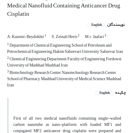
Medical Nanofluid Containing Anticancer Drug
Cisplatin
نویسندگان
English
1
2
3
A. Kazemi-Beydokhti
S. Zeinali Heris
M.r. Jaafari
1
Department of Chemical Engineering, School of Petroleum and
Petrochemical Engineering, Hakim Sabzevari University, Sabzevar, Iran
2
Chemical Engineering Department, Faculty of Engineering, Ferdowsi
University of Mashhad, Mashhad, Iran
3
Biotechnology Research Center, Nanotechnology Research Center,
School of Pharmacy, Mashhad University of Medical Science, Mashhad,
Iran
چکیده
English
First of all, two medical nanofluids containing single-walled
carbon nanotube as nano-platform with loaded MF1 and
conjugated MF2 anticancer drug cisplatin were prepared and