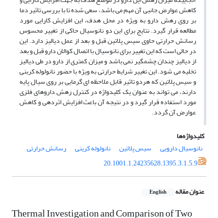
کاهش عوارض جانبی آن مهم می باشد، سعی شده تا با بررسی تاثیر دما
بر روی رهش دارو به ویژه در محل هدف، این افزایش کارایی مورد
مطالعه قرار گیرد. نتایج برای این دو نانوسیال حاکی از تغییر محسوس
رسانش حرارتی حاوی سیس پلاتین قبل و بعد از عمل دیالیز دارد. این
در حالی است که این تغییر برای نانوسیال با اتصال کوالان دارو قبل و بعد
از دیالیز چندان چشمگیر نمی باشد و میزان کمتری از دارو در طی دیالیز
تخلیه می شود. این تغییر شرایط حرارتی به ویژه با حضور نانولوله کربنی
و سیس پلاتین که هردو تاثیر قابل ملاحظه ای گرمایی بر روی سیال پایه
دارند، می تواند به عنوان یک کلیدواژه در کنترل رهش داروهای فلزی
مورد استفاده قرار گیرد و در نتیجه آن باعث افزایش اثردهی و کاهش
عوارض آن گردد.
کلیدواژه‌ها
نانوسیال دارویی
سیس پلاتین
نانولوله کرینی
رسانش حرارتی
20.1001.1.24235628.1395.3.1.5.9
عنوان مقاله
English
Thermal Investigation and Comparison of Two