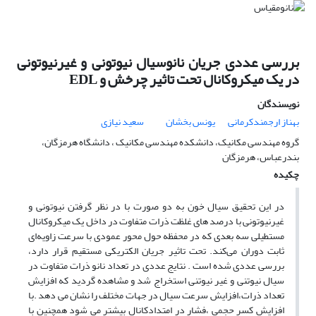
بررسی عددی جریان نانوسیال نیوتونی و غیرنیوتونی
در یک میکروکانال تحت تاثیر چرخش و EDL
نویسندگان
بهناز ارجمندکرمانی
یونس بخشان
سعید نیازی
گروه مهندسی مکانیک، دانشکده مهندسی مکانیک ، دانشگاه هرمزگان،
بندرعباس، هرمزگان
چکیده
در این تحقیق سیال خون به دو صورت با در نظر گرفتن نیوتونی و
غیرنیوتونی با درصد های غلظت ذرات متفاوت در داخل یک میکروکانال
مستطیلی سه بعدی که در محفظه حول محور عمودی با سرعت زاویه‌ای
ثابت دوران می‌کند. تحت تاثیر جریان الکتریکی مستقیم قرار دارد،
بررسی عددی شده است . نتایج عددی در تعداد نانو ذرات متفاوت در
سیال نیوتنی و غیر نیوتنی استخراج شد و مشاهده گردید که افزایش
تعداد ذرات،افزایش سرعت سیال در جهات مختلف را نشان می دهد .با
افزایش کسر حجمی ،فشار در امتدادکانال بیشتر می شود همچنین با