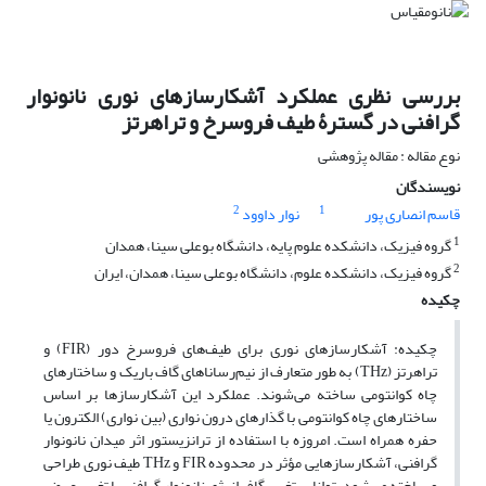
بررسی نظری عملکرد آشکارسازهای نوری نانونوار
گرافنی در گسترۀ طیف فروسرخ و تراهرتز
نوع مقاله : مقاله پژوهشی
نویسندگان
2
1
قاسم انصاری پور
نوار داوود
1
گروه فیزیک، دانشکده علوم پایه، دانشگاه بوعلی سینا، همدان
2
گروه فیزیک، دانشکده علوم، دانشگاه بوعلی سینا، همدان، ایران
چکیده
چکیده: آشکارسازهاى نوری برای طیف‌های فروسرخ دور (FIR) و
تراهرتز (THz) به طور متعارف از نیم‌رساناهای گاف باریک و ساختارهای
چاه کوانتومی ساخته مى‌شوند. عملکرد این آشکارسازها بر اساس
ساختارهای چاه کوانتومی با گذارهای درون نواری (بین نواری) الکترون یا
حفره همراه است. امروزه با استفاده از ترانزیستور اثر میدان نانونوار
گرافنی، آشکارسازهایی مؤثر در محدوده FIR و THz طیف نورى طراحى
و ساخته مى‌شود. توانایى تغییر گاف انرژی نانو‌نوار گرافنی با تغییر عرض