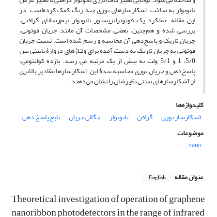
نانو‌نوار به ساخت آشکارسازهای نوری چند رنگ کمک کرده‌است. در
این مقاله عملکرد یک فوتوترانزیستور نانونوار نیم‌رسانای گرافنی،
بررسی شده و هم‌چنین، بعضی مشخصات آن مانند جریان فوتونی،
جریان تاریک و پاسخ‌دهی آن محاسبه و رسم شده است. نسبت جریان
فوتونی به جریان تاریک به دست آمده برای ولتاژهای دروازۀ پایینی بین
5/0، 1 و 5/1 ولت به بیش از یک مرتبه می رسد. بازده کوانتومی،
پاسخ‌دهی و جریان نوری محاسبه شدۀ این آشکارسازها مقادیر بالاتری
از آشکارسازهای سنتی نظیرشان را نشان مى‌دهند.
کلیدواژه‌ها
آشکارساز نوری
گرافن
نانونوار
چگالی جریان
تابع پاسخ دهی
موضوعات
nano
عنوان مقاله
English
Theoretical investigation of operation of graphene
nanoribbon photodetectors in the range of infrared