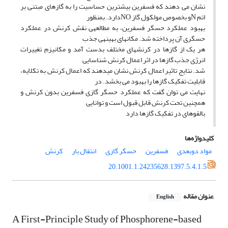
نشان می دهند که فسفرین بیشترین حساسیت را به گازهای مبتنی بر
اتم Nو بخصوص مولکول گاز NOدارد. بمنظور
بهبود عملکرد حسگر فسفرین، به مطالعهی نقش کرنش در عملکرد
حسگری آن پرداخته شد. مکانهای بهینهی جذب
هر یک از گازها در کرنشهای مختلف بدست آمد و مکانیزم تغییرات
انرژی جذب گازها در اثر اعمال کرنش شناسایی
شد. نتایج تاثیر اعمال کرنش نشان میدهند که اعمال کرنش به تکلایه،
قابلیت تفکیک گازها را بهبود می بخشد. در
نهایت می توان گفت که عملکرد حسگر گازی فسفرین بدون کرنش و
همچنین تحت کرنش قابل قبول است و توانایی
بالقوهای در تفکیک گازها دارد
کلیدواژه‌ها
مواد دوبعدی
فسفرین
حسگر گازی
انتقال بار
کرنش
20.1001.1.24235628.1397.5.4.1.5
عنوان مقاله
English
A First-Principle Study of Phosphorene-based