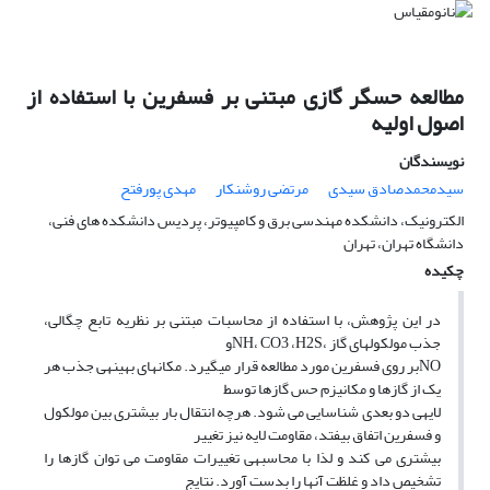
مطالعه حسگر گازی مبتنی بر فسفرین با استفاده از
اصول اولیه
نویسندگان
سیدمحمدصادق سیدی
مرتضی روشنکار
مهدی پورفتح
الکترونیک، دانشکده مهندسی برق و کامپیوتر، پردیس دانشکده های فنی،
دانشگاه تهران، تهران
چکیده
در این پژوهش، با استفاده از محاسبات مبتنی بر نظریه تابع چگالی،
جذب مولکولهای گاز ،NH، CO3 ،H2Sو
NOبر روی فسفرین مورد مطالعه قرار میگیرد. مکانهای بهینهی جذب هر
یک از گازها و مکانیزم حس گازها توسط
لایهی دو بعدی شناسایی می شود. هرچه انتقال بار بیشتری بین مولکول
و فسفرین اتفاق بیفتد، مقاومت لایه نیز تغییر
بیشتری می کند و لذا با محاسبهی تغییرات مقاومت می توان گازها را
تشخیص داد و غلظت آنها را بدست آورد. نتایج