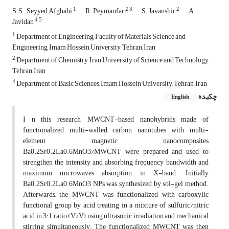
1
2
3
2
S.S . Seyyed Afghahi
R. Peymanfar
S. Javanshir
A.
4
5
Javidan
1
Department of Engineering, Faculty of Materials Science and
Engineering, Imam Hossein University, Tehran, Iran
2
Department of Chemistry, Iran University of Science and Technology,
Tehran, Iran
4
Department of Basic Sciences, Imam Hossein University, Tehran, Iran
چکیده
English
I n this research, MWCNT-based nanohybrids made of
functionalized multi-walled carbon nanotubes with multi-
element magnetic nanocomposites
Ba0.2Sr0.2La0.6MnO3/MWCNT were prepared and used to
strengthen the intensity and absorbing frequency bandwidth and
maximum microwaves absorption in X-band. Initially
Ba0.2Sr0.2La0.6MnO3 NPs was synthesized by sol-gel method.
Afterwards, the MWCNT was functionalized with carboxylic
functional group by acid treating in a mixture of sulfuric/nitric
acid in 3:1 ratio (V/V) using ultrasonic irradiation and mechanical
stirring simultaneously. The functionalized MWCNT was then