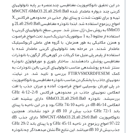
در این تحقیق نانوکامپوزیت مغناطیسی چندعنصره بر پایه نانولولههای
کربنی چند دیواره عاملدار شده MWCNT/6MnO3.2La0.2Sr0.Ba0
تهیه و برای تقویت شدت و پهنای نوار جذبی در محدودهی فرکانس X
امواج ریزموج استفاده شد. ابتدا نانوذره مغناطیسی 2La0.2Sr0.Ba0 و
6MnO3 به روش سل-ژل سنتز شد. سپس سطح نانولولههای کربنی با
استفاده از مخلوط 3 به 1 سولفوریک/نیتریک اسید تحت امواج فراصوت
و همزن مکانیکی به طور همزمان، با گروه های عاملی کربوکسیلیک
عاملدار شدند. در مرحله بعد نانولولههای کربنی عاملدار شده با
استفاده از پلیمر پلی متیل متا کریلات در کورهی گاز آرگون با نانوذرات
مغناطیسی پوشش دادهشدند. ساختار بلوری و مورفولوژی نانوذره
سنتز شده و پوششدهی مناسب نانولولههای کربنی بااین نانوذرات به
کمک FTIR,VSM,XRD,FESEM بررسی و تایید شد. در نهایت،
نمونههای جاذب با پخشکردن مناسب نانوذره مغناطیسی و نانوکامپوزیت
در پلی اورتان بوسیلهی امواج فراصوت آماده و میزان جذب یا افت
انعکاس نمونههای جاذب در محدودهی فرکانس GHz 4/12-2/8
بررسیشد. نانوذره 6MnO3.2La0.2Sr0.Ba0 دارای بیشینه افت
انعکاس dB 46/14 در ناحیه GHz 74/10 بود و در این ناحیه با پهنای
باند GHz 72/1 جذب بیش از dB 10 از خود نشانداد. همچنین
نانوکامپوزیت MWCNT/6MnO3.2La0.2Sr0.Ba0 دارای جذب dB
97/22 امواج ریزموج در ناحیه GHz 45/11 و با پهنای باند GHz 29/2
جذب بیش از dB 10 میباشد. این نتایج Ba نشان میدهدا گر چه نانوذره