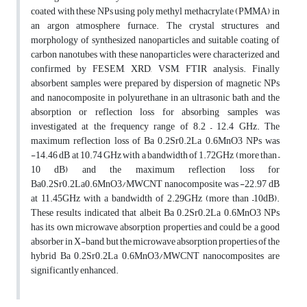
coated with these NPs using poly methyl methacrylate (PMMA) in
an argon atmosphere furnace. The crystal structures and
morphology of synthesized nanoparticles and suitable coating of
carbon nanotubes with these nanoparticles were characterized and
confirmed by FESEM, XRD, VSM, FTIR analysis. Finally
absorbent samples were prepared by dispersion of magnetic NPs
and nanocomposite in polyurethane in an ultrasonic bath and the
absorption or reflection loss for absorbing samples was
investigated at the frequency range of 8.2 – 12.4 GHz. The
maximum reflection loss of Ba 0.2Sr0.2La 0.6MnO3 NPs was
-14.46 dB at 10.74 GHz with a bandwidth of 1.72GHz (more than –
10 dB) and the maximum reflection loss for
Ba0.2Sr0.2La0.6MnO3/MWCNT nanocomposite was -22.97 dB
at 11.45GHz with a bandwidth of 2.29GHz (more than –10dB).
These results indicated that albeit Ba 0.2Sr0.2La 0.6MnO3 NPs
has its own microwave absorption properties and could be a good
absorber in X-band, but the microwave absorption properties of the
hybrid Ba 0.2Sr0.2La 0.6MnO3/MWCNT nanocomposites are
significantly enhanced.