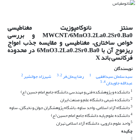
سنتز نانوکامپوزیت مغناطیسی
MWCNT/6MnO3.2La0.2Sr0.Ba0 و بررسی
خواص ساختاری، مغناطیسی و مقایسه جذب امواج
ریزموج آن با 6MnO3.2La0.2Sr0.Ba0 در محدوده
فرکانسی باند X
نویسندگان
2
، 3
2
1
سیدسلمان سیدافقهی
رضا پیمان فر
شهرزاد جوانشیر
، 5
4
عبدالله جاویدان
1
دانشکده و پژوهشکده فنی و مهندسی دانشگاه جامع امام حسین (ع)
2
دانشکده شیمی دانشگاه علم و صنعت ایران
3
دانشگاه آزاد اسلامی، واحد ساوه، باشگاه پژوهشگران جوان و نخبگان، ساوه
4
دانشکده علوم پایه دانشگاه جامع امام حسین (ع)
5
واحد علوم دارویی، دانشگاه آزاد اسلامی تهران
چکیده