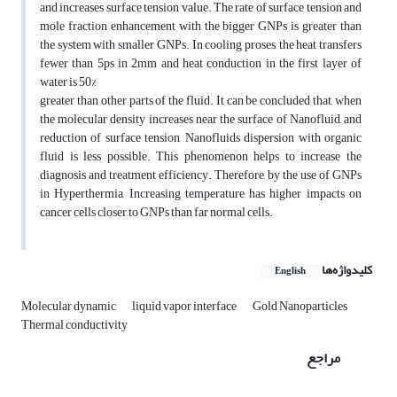
and increases surface tension value. The rate of surface tension and
mole fraction enhancement with the bigger GNPs is greater than
the system with smaller GNPs. In cooling proses, the heat transfers
fewer than 5ps in 2mm and heat conduction in the first layer of
water is 50%
greater than other parts of the fluid. It can be concluded that, when
the molecular density increases near the surface of Nanofluid, and
reduction of surface tension, Nanofluids dispersion with organic
fluid is less possible. This phenomenon helps to increase the
diagnosis and treatment efficiency. Therefore, by the use of GNPs
in Hyperthermia, Increasing temperature has higher impacts on
cancer cells closer to GNPs than far normal cells.
کلیدواژه‌ها
English
Molecular dynamic
liquid vapor interface
Gold Nanoparticles
Thermal conductivity
مراجع