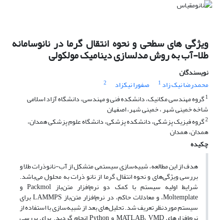
ویژگی های سطحی و نحوه انتقال گرما در نانوسامانه
طلا-آب به روش مدلسازی دینامیک مولکولی
نویسندگان
2
1
محمدرضا نیک زاد
صفورا نیکزاد
1
گروه مهندسی مکانیک، دانشکده فنی و مهندسی، دانشگاه آزاد اسلامی
شاخه خمینی شهر ، خمینی شهر، اصفهان
2
گروه فیزیک پزشکی، دانشکده پزشکی، دانشگاه علوم پزشکی همدان،
همدان، همدان
چکیده
هدف از این مطالعه، شبیه‌سازی سیستمی متشکل از آب-نانوذرات طلا و
بررسی ویژگی‌های و نحوه انتقال گرما از نانو ذرات به محلول می‌باشد.
شرایط اولیه سیستم با کمک دو نرم‌افزار متن‌باز Packmol و
Moltemplate، و معادلات حاکم، در نرم‌افزار متن‌باز LAMMPS برای
سیستم موردنظر تعریف شد. تحلیل‌های بعد از شبیه‌سازی با استفاده از
نرم‌افزارهای MATLAB، VMD و Python انجام گردید. برای بررسی