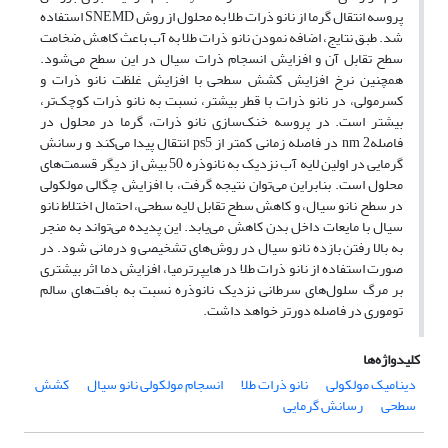
پروسه انتقال گرما از نانو ذرات طلا به محلول از روش SNEMD استفاده
شد. طبق نتایج، اضافه نمودن نانو ذرات طلا به آب باعث کاهش ضخامت
سطح تقابل آن و افزایش انسجام ذرات سیال در این سطح می‌شود.
همچنین نرخ افزایش کشش سطحی با افزایش غلظت نانو ذرات و
کسرمولی، در نانو ذرات با قطر بیشتر، نسبت به نانو ذرات کوچک‌تر،
بیشتر است. در پروسه خنک‌سازی نانو ذرات، گرما در محلول در
فاصلهnm 2 در فاصله زمانی کمتر از ps5 انتقال پیدا می‌کند و رسانش
گرمایی در اولین لایه آب نزدیک به نانوذره 50 بیش از دیگر قسمت‌های
محلول است. بنابراین می‌توان نتیجه گرفت، با افزایش چگالی مولکولی
در سطح نانو سیال، و کاهش سطح تقابل لایه سطحی، احتمال اختلاط نانو
سیال با مایعات داخل بدن کاهش می‌یابد. این پدیده می‌تواند به منجر
به بالا رفتن بازده نانو سیال در روش‌های تشخیصی و درمانی شود. در
صورت استفاده از نانو ذرات طلا در هایپرترمیا، افزایش دما اثر بیشتری
بر مرگ سلول‌های سرطانی نزدیک نانوذره نسبت به بافت‌های سالم
توموری در فاصله دورتر خواهد داشت.
کلیدواژه‌ها
دینامیک مولکولی
نانو ذرات طلا
انسجام مولکولی نانو سیال
کشش
سطحی
رسانش گرمایی