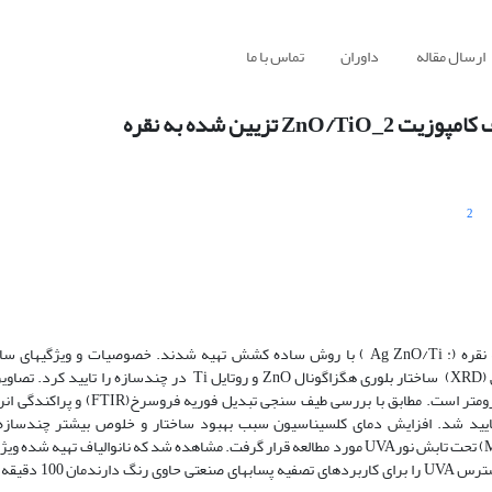
ارسال مقاله
داوران
تماس با ما
یین شده به نقره
2
Ag ZnO )
با روش ساده کشش تهیه شدند. خصوصیات و ویژگیهای ساخت
فتوکاتالیستی الیاف تهیه شده بررسی شد. نتایج حاصل از پراش پرتوی ایکس (XRD) ساختار بلوری هگزاگونال ZnO و روتا
الکترونی روبشی (SEM) نشان داد اندازه قطر الیاف تهیه شده حدود 10 میکرومتر است. م
ه تایید شد. افزایش دمای کلسیناسیون سبب بهبود ساختار و خلوص بیشتر چندساز
فوتوکاتالیستی الیاف تهیه شده با استفاده از تخریب کنندگی رنگ متیلن آبی (MB) تحت تابش نورUVA مورد مطالعه قرار گرفت. مشاهده شد که نانوا
نوری مناسب و خواص رنگبری(98%) در زمان 100 دقیقه ت