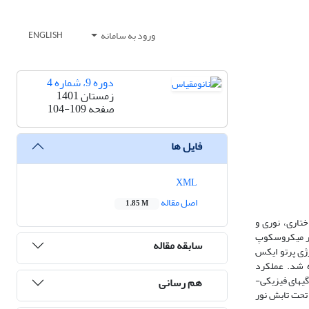
ورود به سامانه
ENGLISH
دوره 9، شماره 4
زمستان 1401
صفحه
104-109
فایل ها
XML
اصل مقاله
1.85 M
اری، نوری و
یل Ti در چندسازه را تایید کرد. تصاویر میکروسکوپ
سابقه مقاله
طابق با بررسی طیف سنجی تبدیل فوریه فروسرخ(FTIR) و پراکندگی انرژی پرتو ایکس
ه شد. عملکرد
لیاف تهیه شده ویژگیهای فیزیکی-
هم رسانی
حت تابش نور دردسترس UVA را برای کاربردهای تصفیه پساب­های صنعتی حاوی رنگ دارندمان 100 دقیقه تحت تابش نور