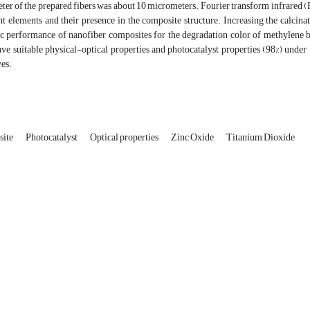
eter of the prepared fibers was about 10 micrometers. Fourier transform infrared
nt elements and their presence in the composite structure. Increasing the calcin
ic performance of nanofiber composites for the degradation color of methylene 
ve suitable physical-optical properties and photocatalyst properties (98%) under
yes.
site
Photocatalyst
Optical properties
Zinc Oxide
Titanium Dioxide