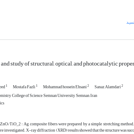
کسید
and study of structural, optical, and photocatalytic prop
1
1
2
2
eed
Mostafa Fazli
Mohamnad hossein Ehsani
Sanaz Alamdari
mistry, College of Science, Semnan University, Semnan, Iran
ics
y, ZnO/TiO_2 : Ag composite fibers were prepared by a simple stretching method. 
re investigated. X-ray diffraction (XRD) results showed that the structure was s