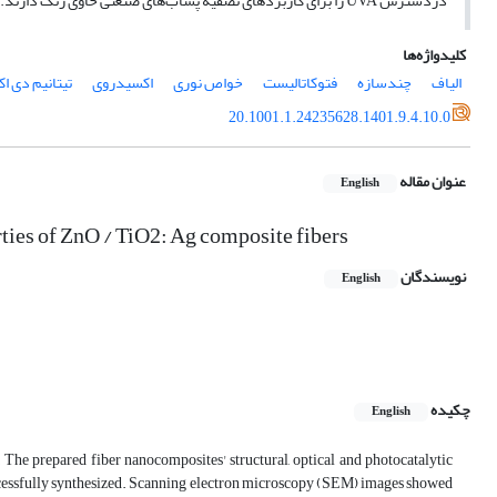
دردسترس UVA را برای کاربردهای تصفیه پساب‌های صنعتی حاوی رنگ دارند.
کلیدواژه‌ها
الیاف
چندسازه
فتوکاتالیست
خواص نوری
اکسیدروی
تیتانیم دی ا
20.1001.1.24235628.1401.9.4.10.0
عنوان مقاله
English
erties of ZnO / TiO2: Ag composite fibers
نویسندگان
English
چکیده
English
The prepared fiber nanocomposites' structural, optical and photocatalytic
uccessfully synthesized. Scanning electron microscopy (SEM) images showed