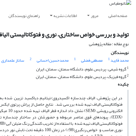
صفحه اصلی
مرور
اطلاعات نشریه
راهنمای نویسندگان
تولید و بررسی خواص ساختاری، نوری و فتوکاتالیستی الیاف کامپوزیت ZnO/TiO_2 تز
نوع مقاله : مقاله پژوهشی
نویسندگان
2
1
1
محمد قایید
مصطفی فضلی
محمدحسین احسانی
ساناز علمداری
1
گروه شیمی ، پردیس علوم، دانشگاه سمنان، سمنان، ایران
2
گروه فیزیک، پردیس علوم، دانشگاه سمنان، سمنان، ایران
چکیده
در این پژوهش، الیاف چندسازه اکسیدروی/تیتانیم دی­اکسید تزیین شده به نقره (: /Ti
(EDX)، پیوندهای قوی عناصر مربوطه و حضورشان در ساختار چندساز