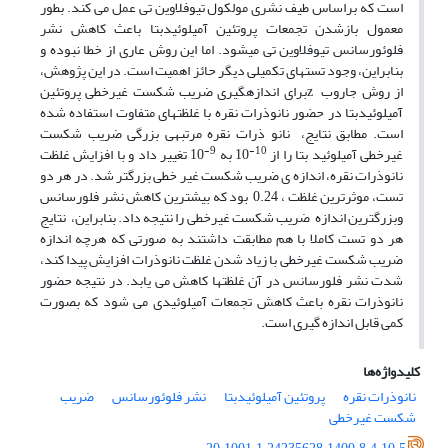
است که براساس طیف نشری مولکول تیوفلاوین تی عمل می کند. بطور
معمول بازشدن تجمعات پروتئین آمیلوئیدبتا باعث کاهش نشر
فلوئورسانس تیوفلاوین تی می­شود. اما این روش عاری از خطا نبوده و
بنابراین، وجود تست­های تکمیلی دیگر حائز اهمیت است. در این پژوهش،
از روش جاروب zبرای اندازه­گیری ضریب شکست غیرخطی پروتئین
آمیلوئیدبتا در حضور نانوذرات نقره با غلظت­های متفاوت استفاده شده
است. مطابق نتایج، نانو ذرات نقره مرتبه­ی بزرگی ضریب شکست
9-
10-
غیرخطی آمیلوئید بتا را از
10 به
10 تغییر داد و با افزایش غلظت
نانوذرات نقره، اندازه­ ی ضریب شکست غیر خطی بزرگتر شد. در هر دو
تست، موثرترین غلظت ، 0.24 بود که بیشترین کاهش نشر فلورسانس
وبزرگترین اندازه ضریب شکست غیرخطی را نتیجه داد. بنابراین، نتایج
هر دو تست کاملا با هم مطابقت داشتند به صورتی که هرچه اندازه
ضریب شکست غیرخطی با زیاد شدن غلظت نانوذرات افزایش پیدا کند،
شدت نشر فلورسانس در آن غلظت­ها کاهش می­ یابد. در نتیجه حضور
نانوذرات نقره باعث کاهش تجمعات آمیلوئیدی می­ شود که بصورت
کمی قابل اندازه ­گیری است.
کلیدواژه‌ها
نانوذرات نقره
پروتئین آمیلوئیدبتا
نشر فلوئورسانس
ضریب
شکست غیرخطی