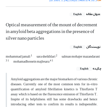
20.1001.1.24235628.1400.8.4.10.5
عنوان مقاله
English
Optical measurement of the mount of decrement
in amyloid beta aggregations in the presence of
silver nano particles
نویسندگان
English
1
2
mohammad jamali
sara sheikhlari
salman mohajer mazandarani
3
1
4
1
mohamadhossein majlesara
چکیده
English
Amyloid aggregations are the major biomarkers of various chronic
diseases. Currently, one of the most common tests for in-vitro
quantification of amyloid fibrillation kinetics is Thioflavin T
assay, which is based on the flurescence emission of Thioflavin T.
Inspite of its helpfulness, still has some drawbacks, and hence,
introducing other tests to confirm its results is indispensible.