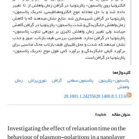
الکترون­ها روی پلاسمون- پلاریتون­ها در گرافن زمان واهلش از تا تغییر
داده شد و با حل معادله موج الکترومغناطیسی، تحریک پلاسمون-
پلاریتون­ها در گرافن شبیه­سازی شد. نتایج نشان می­دهند که با کاهش
زمان واهلش جایگزیدگی و شدت پلاسمون- پلاریتون­ها در گرافن کاهش
می­یابند ولی تغییر زمان واهلش تاثیری بر دوره­ی تناوب پلاسمون-
پلاریتون­ها در گرافن ندارد. همچنین، بررسی طیف بازتاب، عبور و جذب
نشان می­دهد که شدت و محل قله­های طیف بازتاب محک مناسبی برای
برآورد کیفی جایگزیدگی و برآورد کمی طول موج تحریک پلاسمون-
پلاریتون­ها در گرافن است.
کلیدواژه‌ها
پلاسمون- پلاریتون
پلاسمون سطحی
گرافن
توری پراش
زمان
واهلش
20.1001.1.24235628.1400.8.3.13.6
عنوان مقاله
English
Investigating the effect of relaxation time on the
behaviour of plasmon-polaritons in a nanolayer