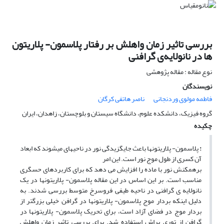
بررسی تاثیر زمان واهلش بر رفتار پلاسمون- پلاریتون
ها در نانولایه‌ی گرافنی
نوع مقاله : مقاله پژوهشی
نویسندگان
فاطمه مولوی وردنجانی
ناصر هاتفی کرگان
گروه فیزیک، دانشکده علوم، دانشگاه سیستان و بلوچستان، زاهدان، ایران
چکیده
:
پلاسمون- پلاریتون­ها باعث جایگزیدگی نور در ناحیه­ای می­شوند که ابعاد
آن کسری از طول موج نور است. این امر
برهم­کنش نور با ماده را افزایش می ­دهد که برای کاربردهای حسگری
مناسب است. بر این اساس در این مقاله پلاسمون- پلاریتون­ها در یک
نانولایه­ ی گرافنی در ناحیه طیفی فروسرخ متوسط بررسی شدند. به
دلیل اینکه بردار موج پلاسمون- پلاریتون­ها در گرافن خیلی بزرگتر از
بردار موج در فضای آزاد است، برای تحریک پلاسمون- پلاریتون­ها در
گرافن از توری پراش استفاده شد. برای بررسی تاثیر زمان واهلش