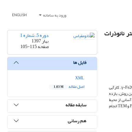
ورود به سامانه
ENGLISH
ر نانوذرات
دوره 5، شماره 1
بهار 1397
صفحه
105-115
فایل ها
XML
اصل مقاله
در این تحقیق کاتالیزور مغناطیسی جدیدی با تثبیت کردن آسکوربیک اسید ویتامین C بر روی سطح نانوذرات γ-Fe2O3 تحت امواج فراصوت سنتز شد γ-Fe2O3@AA. کارآیی
1.03 M
 این روش، بازده
آسانی از محیط
سابقه مقاله
واکنش قابل جداسازی بوده و حداقل پنج بار بدون کاهش در فعالیت کاتالیزوری قابل بازیابی می باشد. شناسایی کاتالیزور با استفاده از تکنیک‌های FT-IR, XRD, VSM و TEM انجام
هم رسانی