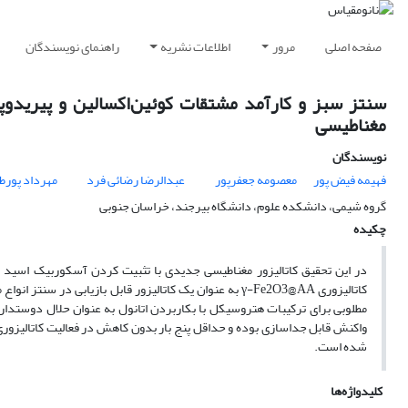
صفحه اصلی
مرور
اطلاعات نشریه
راهنمای نویسندگان
سنتز سبز و کارآمد مشتقات کوئین‌اکسالین و پیریدوپ
مغناطیسی
نویسندگان
فهیمه فیض پور
معصومه جعفرپور
عبدالرضا رضائی فرد
مهرداد پور
گروه شیمی، دانشکده علوم، دانشگاه بیرجند، خراسان جنوبی
چکیده
کاتالیزوری γ-Fe2O3@AA به عنوان یک کاتالیزور قابل بازیا
مطلوبی برای ترکیبات هتروسیکل با بکاربردن اتانول به عنوان حلال دوستدار
شده است.
کلیدواژه‌ها