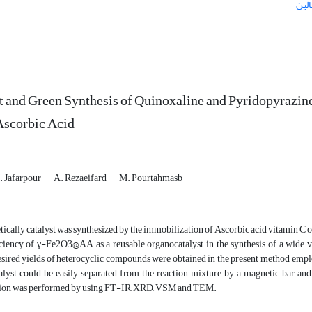
لین
t and Green Synthesis of Quinoxaline and Pyridopyrazi
Ascorbic Acid
. Jafarpour
A. Rezaeifard
M. Pourtahmasb
cally catalyst was synthesized by the immobilization of Ascorbic acid vitamin C o
ficiency of γ-Fe2O3@AA as a reusable organocatalyst in the synthesis of a wide 
sired yields of heterocyclic compounds were obtained in the present method emplo
lyst could be easily separated from the reaction mixture by a magnetic bar and re
tion was performed by using FT-IR, XRD, VSM and TEM.