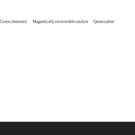
Green chemistry
Magnetically recoverable catalyst
Quinoxaline